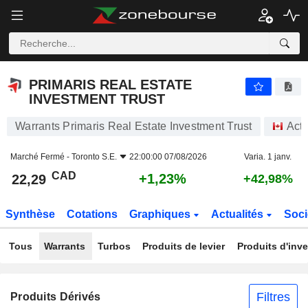
PRIMARIS REAL ESTATE INVESTMENT TRUST
22,29
$
+1,23%
PRIMARIS REAL ESTATE
INVESTMENT TRUST
Warrants Primaris Real Estate Investment Trust
Acti
Marché Fermé -
Toronto S.E.
22:00:00 07/08/2026
Varia. 1 janv.
CAD
+1,23%
22,29
+42,98%
Synthèse
Cotations
Graphiques
Actualités
Soci
Tous
Warrants
Turbos
Produits de levier
Produits d'inv
Filtres
Produits Dérivés