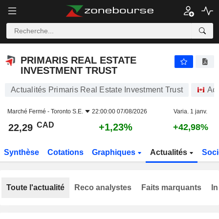
PRIMARIS REAL ESTATE INVESTMENT TRUST
22,29
$
+1,23%
PRIMARIS REAL ESTATE
INVESTMENT TRUST
Actualités Primaris Real Estate Investment Trust
Act
Marché Fermé -
Toronto S.E.
22:00:00 07/08/2026
Varia. 1 janv.
CAD
+1,23%
22,29
+42,98%
Synthèse
Cotations
Graphiques
Actualités
Soci
Toute l'actualité
Reco analystes
Faits marquants
In