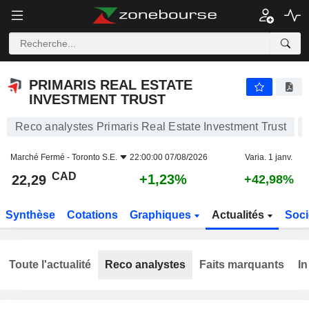
PRIMARIS REAL ESTATE INVESTMENT TRUST
22,29
$
+1,23%
PRIMARIS REAL ESTATE
INVESTMENT TRUST
Reco analystes Primaris Real Estate Investment Trust
Marché Fermé -
Toronto S.E.
22:00:00 07/08/2026
Varia. 1 janv.
CAD
+1,23%
22,29
+42,98%
Synthèse
Cotations
Graphiques
Actualités
Soci
Toute l'actualité
Reco analystes
Faits marquants
In