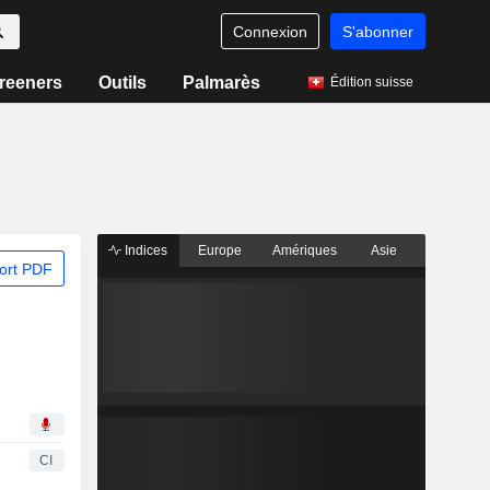
Connexion
S'abonner
reeners
Outils
Palmarès
Édition suisse
Indices
Europe
Amériques
Asie
ort PDF
CI