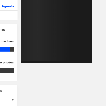
Agenda
Secteur
Dérivés
Fonds et ETFs
ons
Inactives
se privées
es
2