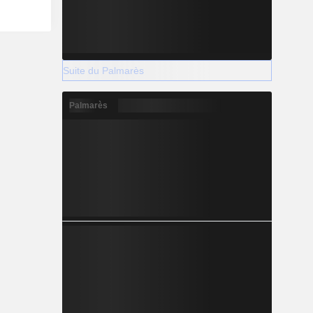
ries de la
Centre, le
ighstreet
Place, le
 Mall, le
Suite du Palmarès
 Place, le
ry Centre,
 l’Oshawa
Palmarès
ond Mall, le
a Place du
 le Quinte
Centre, le
t d’autres.
Mall de la
terloo.