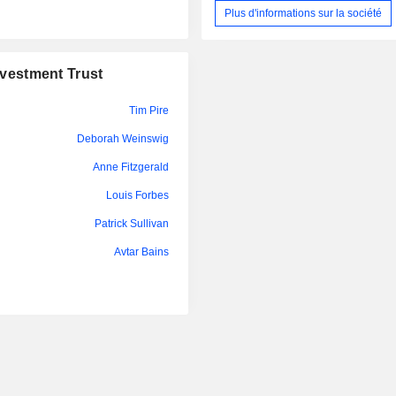
Mall, le Dufferin Mall, Les Gale
Plus d'informations sur la société
Capitale, le Grant Park Shopping 
Halifax Shopping Centre, le H
Shopping Centre, le Kildonan 
nvestment Trust
Lansdowne Place, le Lime Ridge
Marlborough Mall, le McAllister
Medicine Hat Mall, le New Sudbu
Tim Pire
l’Orchard Park Shopping Centre,
Deborah Weinswig
Centre, le Park Place Mall, le Peter P
Place D’Orléans Shopping Centre, l
Anne Fitzgerald
Royaume, les Promenades St-Bruno,
Louis Forbes
Mall, le Regent Mall, le Southgate 
Stone Road Mall, le Sunridge Mall e
Patrick Sullivan
Le centre commercial Conestoga 
société est situé dans la région de Wa
Avtar Bains