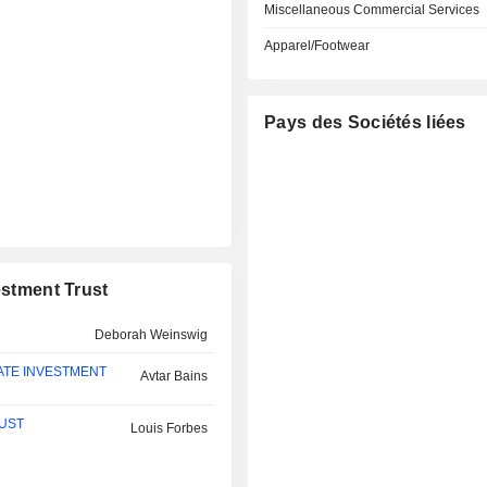
Miscellaneous Commercial Services
Apparel/Footwear
Pays des Sociétés liées
estment Trust
Deborah Weinswig
ATE INVESTMENT
Avtar Bains
RUST
Louis Forbes