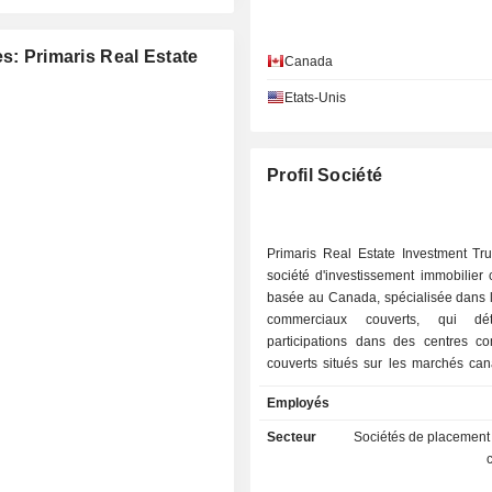
s: Primaris Real Estate
Canada
Etats-Unis
Profil Société
Primaris Real Estate Investment Tru
société d'investissement immobilier 
basée au Canada, spécialisée dans l
commerciaux couverts, qui dé
participations dans des centres c
couverts situés sur les marchés can
société détient, gère, loue et dév
Employés
biens immobiliers commerci
portefeuille totalise environ 1,4 milli
Secteur
Sociétés de placement
carrés. Ce portefeuille comprend le
Town Centre, le Conestoga Mall, le 