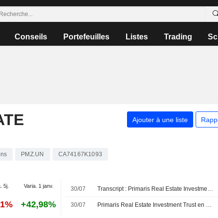
Conseils
Portefeuilles
Listes
Trading
Sc
ATE
Ajouter à une liste
Rapp
ons
PMZ.UN
CA74167K1093
. 5j.
Varia. 1 janv.
30/07
Transcript : Primaris Real Estate Investment Trust, Q2 2026 Earnings Call, Jul 30, 2026
71%
+42,98%
30/07
Primaris Real Estate Investment Trust en quête d'acquisitions