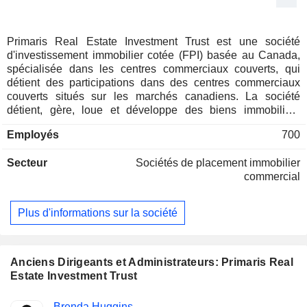
Primaris Real Estate Investment Trust est une société
d'investissement immobilier cotée (FPI) basée au Canada,
spécialisée dans les centres commerciaux couverts, qui
détient des participations dans des centres commerciaux
couverts situés sur les marchés canadiens. La société
détient, gère, loue et développe des biens immobiliers
commerciaux. Son portefeuille totalise environ 1,4 million de
Employés
700
mètres carrés. Ce portefeuille comprend le Cataraqui Town
Centre, le Conestoga Mall, le Devonshire Mall, le Dufferin
Secteur
Sociétés de placement immobilier
Mall, Les Galeries de la Capitale, le Grant Park Shopping
commercial
Centre, le Halifax Shopping Centre, le Highstreet Shopping
Centre, le Kildonan Place, le Lansdowne Place, le Lime
Ridge Mall, le Marlborough Mall, le McAllister Place, le
Plus d'informations sur la société
Medicine Hat Mall, le New Sudbury Centre, l’Orchard Park
Shopping Centre, l’Oshawa Centre, le Park Place Mall, le
Peter Pond Mall, le Place D’Orléans Shopping Centre, la
Place du Royaume, les Promenades St-Bruno, le Quinte
Anciens Dirigeants et Administrateurs: Primaris Real
Mall, le Regent Mall, le Southgate Centre, le Stone Road
Estate Investment Trust
Mall, le Sunridge Mall et d’autres. Le centre commercial
Conestoga Mall de la société est situé dans la région de
Fonctions
Brenda Huggins