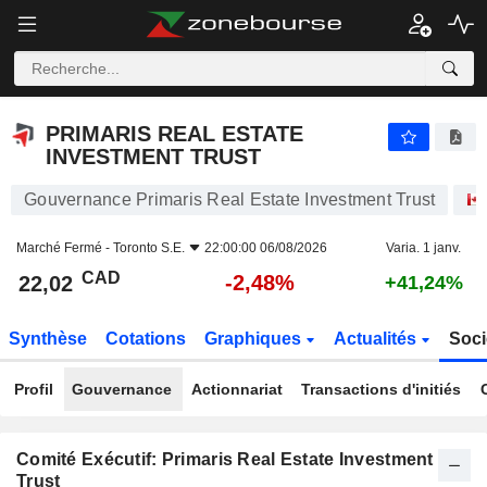
PRIMARIS REAL ESTATE INVESTMENT TRUST
22,02
$
-2,48%
PRIMARIS REAL ESTATE
INVESTMENT TRUST
Gouvernance Primaris Real Estate Investment Trust
Marché Fermé -
Toronto S.E.
22:00:00 06/08/2026
Varia. 1 janv.
CAD
-2,48%
22,02
+41,24%
Synthèse
Cotations
Graphiques
Actualités
Soci
Profil
Gouvernance
Actionnariat
Transactions d'initiés
Comité Exécutif: Primaris Real Estate Investment
Trust