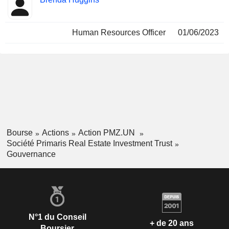
Waterloo.
Insider
occupées
Human Resources Officer
01/06/2023
Bourse
Actions
Action PMZ.UN
Société Primaris Real Estate Investment Trust
Gouvernance
N°1 du Conseil
+ de 20 ans
Boursier