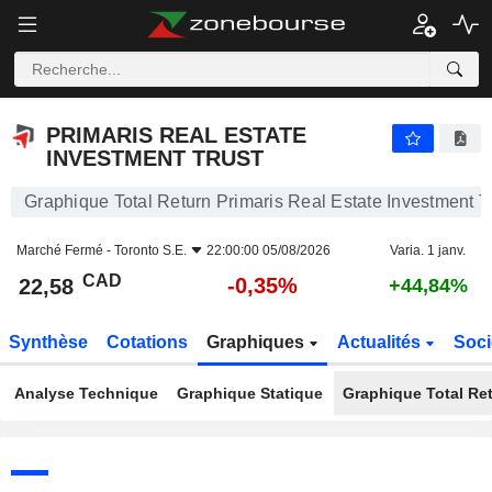
PRIMARIS REAL ESTATE INVESTMENT TRUST
22,58
$
-0,35%
PRIMARIS REAL ESTATE
INVESTMENT TRUST
Graphique Total Return Primaris Real Estate Investment T
Marché Fermé -
Toronto S.E.
22:00:00 05/08/2026
Varia. 1 janv.
CAD
-0,35%
22,58
+44,84%
Synthèse
Cotations
Graphiques
Actualités
Soci
Analyse Technique
Graphique Statique
Graphique Total Re