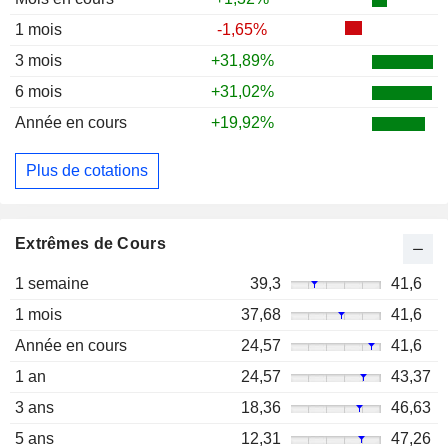
1 mois
-1,65%
3 mois
+31,89%
6 mois
+31,02%
Année en cours
+19,92%
Plus de cotations
Extrêmes de Cours
1 semaine
39,3
41,6
1 mois
37,68
41,6
Année en cours
24,57
41,6
1 an
24,57
43,37
3 ans
18,36
46,63
5 ans
12,31
47,26