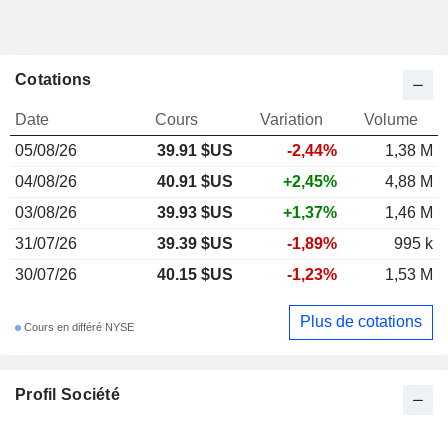
Cotations
Date
Cours
Variation
Volume
05/08/26
39.91 $US
-2,44%
1,38 M
04/08/26
40.91 $US
+2,45%
4,88 M
03/08/26
39.93 $US
+1,37%
1,46 M
31/07/26
39.39 $US
-1,89%
995 k
30/07/26
40.15 $US
-1,23%
1,53 M
Plus de cotations
Cours en différé NYSE
Profil Société