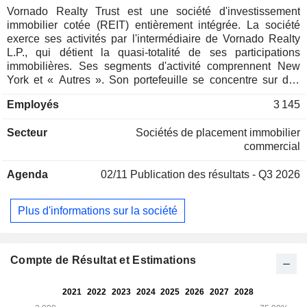
Vornado Realty Trust est une société d'investissement
immobilier cotée (REIT) entièrement intégrée. La société
exerce ses activités par l'intermédiaire de Vornado Realty
L.P., qui détient la quasi-totalité de ses participations
immobilières. Ses segments d'activité comprennent New
York et « Autres ». Son portefeuille se concentre sur des
immeubles de bureaux haut de gamme et des commerces
Employés
3 145
de centre-ville à New York. Ses segments d'activité
comprennent New York et « Autres ». Son segment New
Secteur
Sociétés de placement immobilier
York comprenait environ 26,2 millions de pieds carrés
commercial
répartis dans 63 immeubles. Ces 26,2 millions de pieds
carrés comprennent 20,1 millions de pieds carrés de
Agenda
02/11
Publication des résultats - Q3 2026
bureaux à Manhattan répartis dans 29 de ces immeubles,
2,4 millions de pieds carrés de commerces de proximité à
Manhattan répartis dans 48 de ces immeubles, 1 330
Plus d'informations sur la société
logements répartis dans deux immeubles résidentiels, ainsi
que sa participation de 32,4 % dans Alexander’s, qui détient
cinq immeubles dans la région métropolitaine de New York.
Il comprend également neuf parkings totalisant plus de 1,6
Compte de Résultat et Estimations
million de pieds carrés (4 685 places). Son activité
Immobilier et Investissements comprend THE MART à
Chicago, d’une superficie de plus de 3,7 millions de pieds