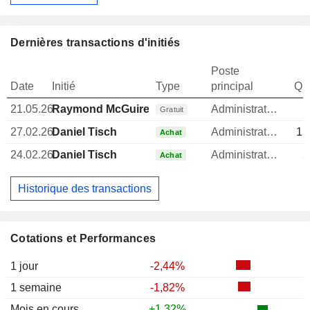
Dernières transactions d'initiés
Poste
Date
Initié
Type
principal
Qua
21.05.26
Raymond McGuire
Administrateur
Gratuit
27.02.26
Daniel Tisch
Administrateur
15
Achat
24.02.26
Daniel Tisch
Administrateur
2
Achat
Historique des transactions
Cotations et Performances
1 jour
-2,44%
1 semaine
-1,82%
Mois en cours
+1,32%