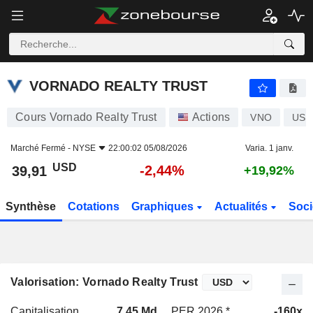
VORNADO REALTY TRUST
39,91
$
-2,44%
VORNADO REALTY TRUST
Cours Vornado Realty Trust
Actions
VNO
US9
Marché Fermé -
NYSE
22:00:02 05/08/2026
Varia. 1 janv.
USD
-2,44%
39,91
+19,92%
Synthèse
Cotations
Graphiques
Actualités
Soci
Valorisation: Vornado Realty Trust
Capitalisation
7,45 Md
PER 2026 *
-160x