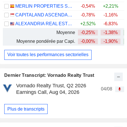
MERLIN PROPERTIES SOCIMI, S.A.
-0,54%
+2,21%
+
CAPITALAND ASCENDAS REIT
-0,78%
-1,16%
ALEXANDRIA REAL ESTATE EQUITIES, INC.
+2,52%
-6,83%
Moyenne
-0,25%
-1,38%
+
Moyenne pondérée par Capi.
-0,00%
-1,90%
+
Voir toutes les performances sectorielles
Dernier Transcript: Vornado Realty Trust
Vornado Realty Trust, Q2 2026
04/08
Earnings Call, Aug 04, 2026
Plus de transcripts