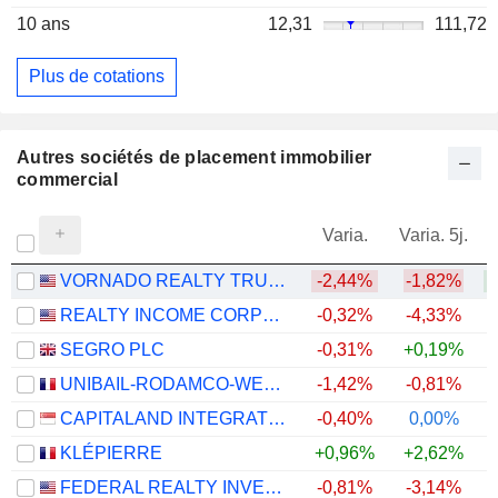
10 ans
12,31
111,72
Plus de cotations
Autres sociétés de placement immobilier
commercial
Varia.
Varia. 5j.
VORNADO REALTY TRUST
-2,44%
-1,82%
REALTY INCOME CORPORATION
-0,32%
-4,33%
SEGRO PLC
-0,31%
+0,19%
+
UNIBAIL-RODAMCO-WESTFIELD SE
-1,42%
-0,81%
+
CAPITALAND INTEGRATED COMMERCIAL TRUST
-0,40%
0,00%
+
KLÉPIERRE
+0,96%
+2,62%
+
FEDERAL REALTY INVESTMENT TRUST
-0,81%
-3,14%
+