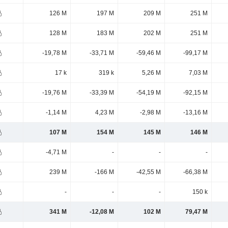
126 M
197 M
209 M
251 M
128 M
183 M
202 M
251 M
-19,78 M
-33,71 M
-59,46 M
-99,17 M
17 k
319 k
5,26 M
7,03 M
-19,76 M
-33,39 M
-54,19 M
-92,15 M
-1,14 M
4,23 M
-2,98 M
-13,16 M
107 M
154 M
145 M
146 M
-4,71 M
-
-
-
239 M
-166 M
-42,55 M
-66,38 M
-
-
-
150 k
341 M
-12,08 M
102 M
79,47 M