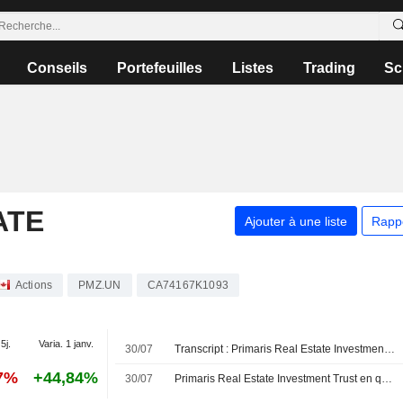
Conseils
Portefeuilles
Listes
Trading
Sc
ATE
Ajouter à une liste
Rapp
Actions
PMZ.UN
CA74167K1093
5j.
Varia. 1 janv.
30/07
Transcript : Primaris Real Estate Investment Trust, Q2 2026 Earnings Call, Jul 30, 2026
17%
+44,84%
30/07
Primaris Real Estate Investment Trust en quête d'acquisitions