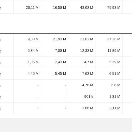
20,11 M
16,58 M
43,62 M
79,93 M
9,33 M
21,93 M
23,01 M
27,26 M
5,84 M
7,88 M
12,32 M
11,89 M
1,35 M
2,43 M
4,7 M
5,39 M
4,49 M
5,45 M
7,62 M
6,51 M
-
-
4,78 M
6,8 M
-
-
-901 k
1,31 M
-
-
3,88 M
8,11 M