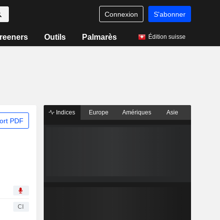
Connexion
S'abonner
reeners
Outils
Palmarès
Édition suisse
Indices
Europe
Amériques
Asie
ort PDF
CI