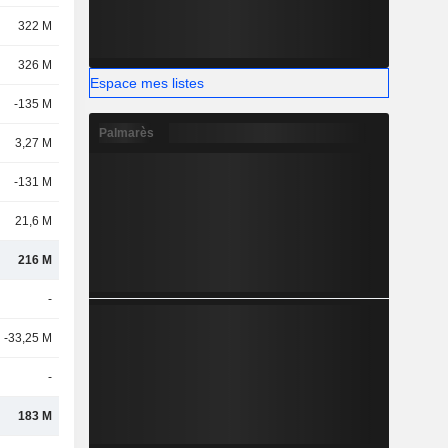
322 M
326 M
Espace mes listes
-135 M
Palmarès
3,27 M
-131 M
21,6 M
216 M
-
-33,25 M
-
183 M