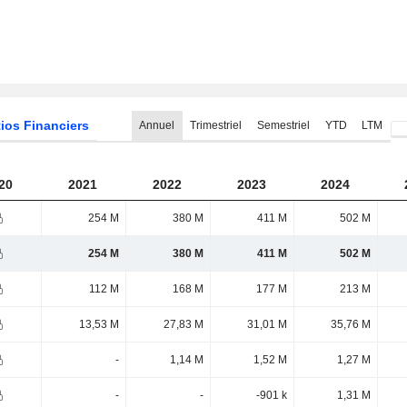
ios Financiers
Annuel
Trimestriel
Semestriel
YTD
LTM
20
2021
2022
2023
2024
254 M
380 M
411 M
502 M
254 M
380 M
411 M
502 M
112 M
168 M
177 M
213 M
13,53 M
27,83 M
31,01 M
35,76 M
-
1,14 M
1,52 M
1,27 M
-
-
-901 k
1,31 M