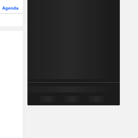
Agenda
Secteur
Dérivés
Fonds et ETFs