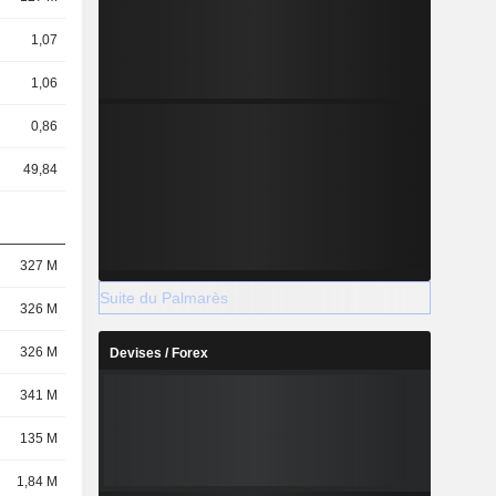
1,07
1,06
0,86
49,84
327 M
Suite du Palmarès
326 M
326 M
Devises / Forex
341 M
135 M
1,84 M