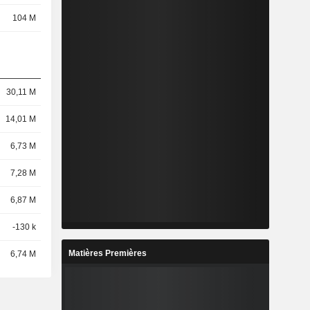
104 M
30,11 M
14,01 M
6,73 M
7,28 M
6,87 M
-130 k
Matières Premières
6,74 M