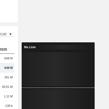
CAD
Ma Liste
2025
648 M
648 M
281 M
40,61 M
1,11 M
-130 k