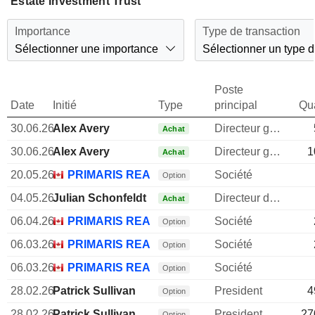
Estate Investment Trust
Importance
Type de transaction
Sélectionner une importance
Sélectionner un type d
Poste
Date
Initié
Type
principal
Qua
30.06.26
Alex Avery
Directeur general
Achat
30.06.26
Alex Avery
Directeur general
1
Achat
20.05.26
PRIMARIS REAL ESTATE INVESTMENT TRU
Société
Option
04.05.26
Julian Schonfeldt
Directeur des investissements
Achat
06.04.26
PRIMARIS REAL ESTATE INVESTMENT TRU
Société
Option
06.03.26
PRIMARIS REAL ESTATE INVESTMENT TRU
Société
Option
06.03.26
PRIMARIS REAL ESTATE INVESTMENT TRU
Société
Option
28.02.26
Patrick Sullivan
President
4
Option
28.02.26
Patrick Sullivan
President
27
Option