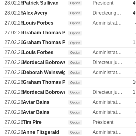
28.02.26
Patrick Sullivan
President
4
Option
28.02.26
Alex Avery
Directeur general
4
Option
27.02.26
Louis Forbes
Administrateur
Option
27.02.26
Graham Thomas Procter
Option
27.02.26
Graham Thomas Procter
1
Option
27.02.26
Louis Forbes
Administrateur
Option
27.02.26
Mordecai Bobrowsky
Directeur juridique
Option
27.02.26
Deborah Weinswig
Administrateur
Option
27.02.26
Graham Thomas Procter
1
Option
27.02.26
Mordecai Bobrowsky
Directeur juridique
1
Option
27.02.26
Avtar Bains
Administrateur
Option
27.02.26
Avtar Bains
Administrateur
Option
27.02.26
Tim Pire
Président
Option
27.02.26
Anne Fitzgerald
Administrateur
Option