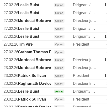
27.02.26
Leslie Buist
Dirigeant / cadre principal
1
Option
27.02.26
Leslie Buist
Dirigeant / cadre principal
Option
27.02.26
Mordecai Bobrowsky
Directeur juridique
Option
27.02.26
Leslie Buist
Dirigeant / cadre principal
Option
27.02.26
Leslie Buist
Dirigeant / cadre principal
1
Option
27.02.26
Tim Pire
Président
Option
27.02.26
Graham Thomas Procter
Option
27.02.26
Mordecai Bobrowsky
Directeur juridique
1
Option
23.02.26
Mordecai Bobrowsky
Directeur juridique
Option
23.02.26
Patrick Sullivan
President
1
Option
23.02.26
Raghunath Davloor
Directeur financier
Option
23.02.26
Leslie Buist
Dirigeant / cadre principal
Achat
23.02.26
Patrick Sullivan
President
Option