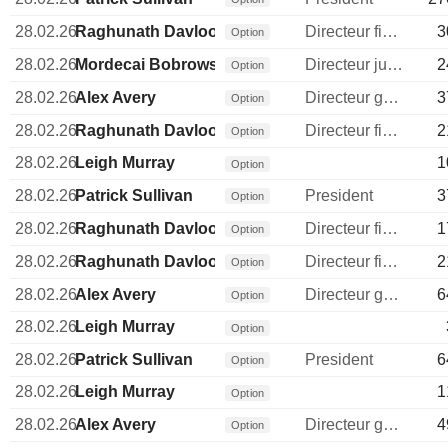
28.02.26
Raghunath Davloor
Directeur financier
3
Option
28.02.26
Mordecai Bobrowsky
Directeur juridique
2
Option
28.02.26
Alex Avery
Directeur general
3
Option
28.02.26
Raghunath Davloor
Directeur financier
2
Option
28.02.26
Leigh Murray
1
Option
28.02.26
Patrick Sullivan
President
3
Option
28.02.26
Raghunath Davloor
Directeur financier
1
Option
28.02.26
Raghunath Davloor
Directeur financier
2
Option
28.02.26
Alex Avery
Directeur general
6
Option
28.02.26
Leigh Murray
Option
28.02.26
Patrick Sullivan
President
6
Option
28.02.26
Leigh Murray
1
Option
28.02.26
Alex Avery
Directeur general
4
Option