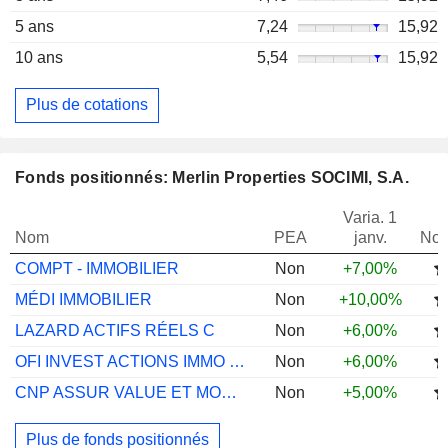
5 ans
7,24
15,92
10 ans
5,54
15,92
Plus de cotations
Fonds positionnés: Merlin Properties SOCIMI, S.A.
Varia. 1
Nom
PEA
janv.
Not
COMPT - IMMOBILIER
Non
+7,00%
MÉDI IMMOBILIER
Non
+10,00%
LAZARD ACTIFS RÉELS C
Non
+6,00%
OFI INVEST ACTIONS IMMO EURO A
Non
+6,00%
CNP ASSUR VALUE ET MOMENTUM A
Non
+5,00%
Plus de fonds positionnés