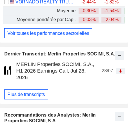
VORNADO REALTY TRUST
-2,44%
-1,82%
Moyenne
-0,30%
-1,54%
+
Moyenne pondérée par Capi.
-0,03%
-2,04%
+
Voir toutes les performances sectorielles
Dernier Transcript: Merlin Properties SOCIMI, S.A.
MERLIN Properties SOCIMI, S.A.,
H1 2026 Earnings Call, Jul 28,
28/07
2026
Plus de transcripts
Recommandations des Analystes: Merlin
Properties SOCIMI, S.A.