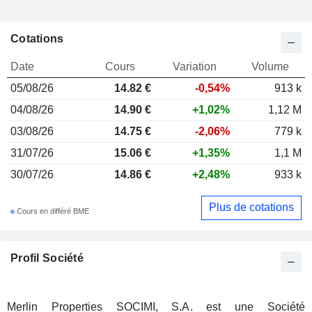
Cotations
Date
Cours
Variation
Volume
05/08/26
14.82 €
-0,54%
913 k
04/08/26
14.90 €
+1,02%
1,12 M
03/08/26
14.75 €
-2,06%
779 k
31/07/26
15.06 €
+1,35%
1,1 M
30/07/26
14.86 €
+2,48%
933 k
Plus de cotations
Cours en différé BME
Profil Société
Merlin Properties SOCIMI, S.A. est une Société