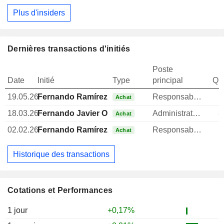
Plus d'insiders
Dernières transactions d'initiés
Poste
Date
Initié
Type
principal
Qua
19.05.26
Fernando Ramírez Baeza
Responsable relations investisseurs
Achat
18.03.26
Fernando Javier Ortiz Vaamonde
Administrateur
3
Achat
02.02.26
Fernando Ramírez Baeza
Responsable relations investisseurs
Achat
Historique des transactions
Cotations et Performances
1 jour
+0,17%