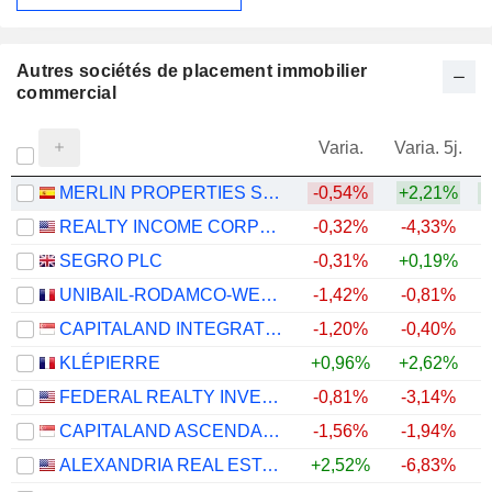
Autres sociétés de placement immobilier
commercial
Varia.
Varia. 5j.
MERLIN PROPERTIES SOCIMI, S.A.
-0,54%
+2,21%
+
REALTY INCOME CORPORATION
-0,32%
-4,33%
SEGRO PLC
-0,31%
+0,19%
+
UNIBAIL-RODAMCO-WESTFIELD SE
-1,42%
-0,81%
+
CAPITALAND INTEGRATED COMMERCIAL TRUST
-1,20%
-0,40%
+
KLÉPIERRE
+0,96%
+2,62%
+
FEDERAL REALTY INVESTMENT TRUST
-0,81%
-3,14%
+
CAPITALAND ASCENDAS REIT
-1,56%
-1,94%
ALEXANDRIA REAL ESTATE EQUITIES, INC.
+2,52%
-6,83%