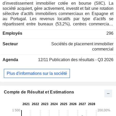
d'investissement immobilier cotée en bourse (SIIC). La
société acquiert, gère activement, investit et fait une rotation
sélective d'actifs immobiliers commerciaux en Espagne et
au Portugal. Les revenus locatifs par type d'actifs se
répartissent entre bureaux (53,2%), centres commerciaux
(24,4%), sites logistiques (16,2%), centres de données
Employés
296
(6,1%) et autres (0,1%). En 2025, le portefeuille d'actifs de
Merlin Properties SOCIMI, S.A. s'élève à 12 MdsEUR et
Secteur
Sociétés de placement immobilier
générait 509,8 MEUR de revenus locatifs. La société vise à
commercial
rémunérer les actionnaires par une combinaison de
distribution de dividendes annuels et de valorisation de
Agenda
12/11
Publication des résultats - Q3 2026
l'EPRA NAV de la société.
Plus d'informations sur la société
Compte de Résultat et Estimations