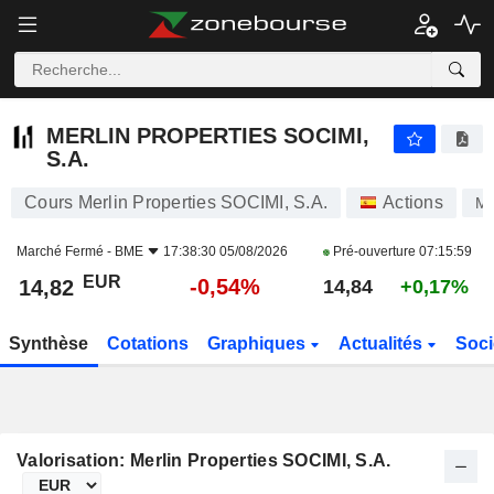
MERLIN PROPERTIES SOCIMI, S.A.
14,82
€
-0,54%
MERLIN PROPERTIES SOCIMI,
S.A.
Cours Merlin Properties SOCIMI, S.A.
Actions
M
Marché Fermé -
BME
17:38:30 05/08/2026
Pré-ouverture
07:15:59
EUR
-0,54%
14,82
14,84
+0,17%
Synthèse
Cotations
Graphiques
Actualités
Soci
Valorisation: Merlin Properties SOCIMI, S.A.