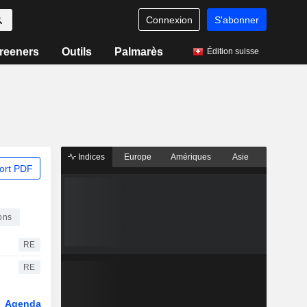
Connexion
S'abonner
reeners
Outils
Palmarès
Édition suisse
Indices
Europe
Amériques
Asie
ort PDF
ons
RE
RE
Agenda
Secteur
Dérivés