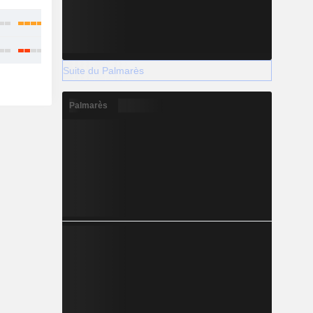
Suite du Palmarès
Palmarès