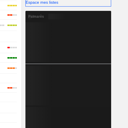
Espace mes listes
Palmarès
-
-
-
-
-
-
-
-
-