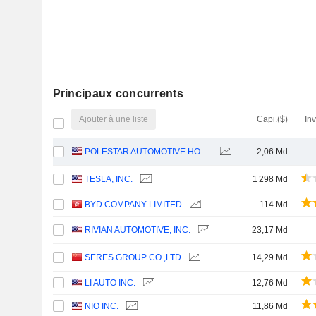
Principaux concurrents
Ajouter à une liste
Capi.($)
In
POLESTAR AUTOMOTIVE HOLDING UK PLC
2,06 Md
TESLA, INC.
1 298 Md
BYD COMPANY LIMITED
114 Md
RIVIAN AUTOMOTIVE, INC.
23,17 Md
SERES GROUP CO.,LTD
14,29 Md
LI AUTO INC.
12,76 Md
NIO INC.
11,86 Md