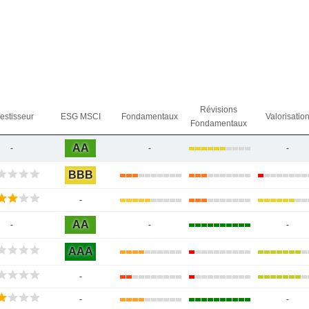
Révisions
vestisseur
ESG MSCI
Fondamentaux
Valorisatio
Fondamentaux
AA
-
-
-
BBB
-
AA
-
-
-
AAA
-
-
-