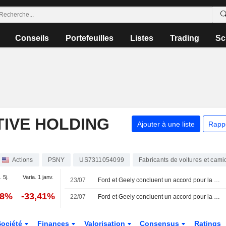
Conseils
Portefeuilles
Listes
Trading
Sc
IVE HOLDING
Ajouter à une liste
Rapp
Actions
PSNY
US7311054099
Fabricants de voitures et cami
. 5j.
Varia. 1 janv.
23/07
Ford et Geely concluent un accord pour la production de véhicules électriques dans une usine espagnole, selon la presse
18%
-33,41%
22/07
Ford et Geely concluent un accord pour la production de véhicules électriques dans l'usine espagnole, selon ABC
Société
Finances
Valorisation
Consensus
Ratings