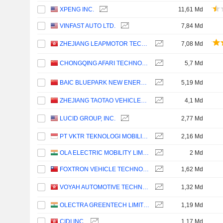
XPENG INC.
11,61 Md
VINFAST AUTO LTD.
7,84 Md
ZHEJIANG LEAPMOTOR TECHNOLOGY CO., LTD.
7,08 Md
CHONGQING AFARI TECHNOLOGY CO., LTD.
5,7 Md
BAIC BLUEPARK NEW ENERGY TECHNOLOGY CO., LTD.
5,19 Md
ZHEJIANG TAOTAO VEHICLES CO., LTD.
4,1 Md
LUCID GROUP, INC.
2,77 Md
PT VKTR TEKNOLOGI MOBILITAS TBK
2,16 Md
OLA ELECTRIC MOBILITY LIMITED
2 Md
FOXTRON VEHICLE TECHNOLOGIES CO., LTD.
1,62 Md
VOYAH AUTOMOTIVE TECHNOLOGY CO., LTD.
1,32 Md
OLECTRA GREENTECH LIMITED
1,19 Md
CIDI INC.
1,17 Md