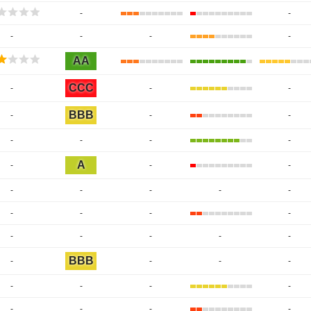
-
-
-
-
-
-
AA
CCC
-
-
-
BBB
-
-
-
-
-
-
-
A
-
-
-
-
-
-
-
-
-
-
-
-
-
-
-
-
-
BBB
-
-
-
-
-
-
-
-
-
-
-
-