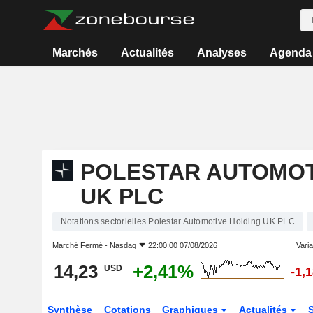
Marchés
Actualités
Analyses
Agenda
POLESTAR AUTOMOT
UK PLC
Notations sectorielles Polestar Automotive Holding UK PLC
Marché Fermé -
Nasdaq
22:00:00 07/08/2026
Varia
14,23
+2,41%
USD
-1,
Synthèse
Cotations
Graphiques
Actualités