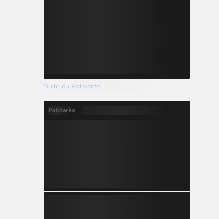
Suite du Palmarès
Palmarès