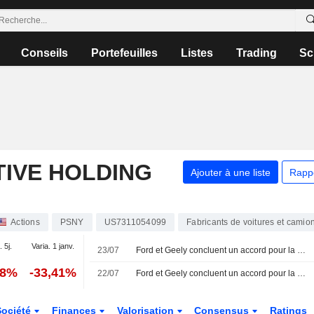
Conseils
Portefeuilles
Listes
Trading
Sc
IVE HOLDING
Ajouter à une liste
Rapp
Actions
PSNY
US7311054099
Fabricants de voitures et camio
. 5j.
Varia. 1 janv.
23/07
Ford et Geely concluent un accord pour la production de véhicules électriques dans une usine espagnole, selon la presse
18%
-33,41%
22/07
Ford et Geely concluent un accord pour la production de véhicules électriques dans l'usine espagnole, selon ABC
Société
Finances
Valorisation
Consensus
Ratings