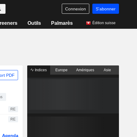
Connexion
S'abonner
reeners
Outils
Palmarès
Édition suisse
Indices
Europe
Amériques
Asie
ort PDF
ns
RE
RE
Agenda
Secteur
Dérivés