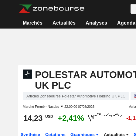
Marchés
Actualités
Analyses
Agenda
POLESTAR AUTOMOT
UK PLC
Articles Zonebourse Polestar Automotive Holding UK PLC
Marché Fermé -
Nasdaq
22:00:00 07/08/2026
Varia
14,23
+2,41%
USD
-1,
Synthèse
Cotations
Graphiques
Actualités