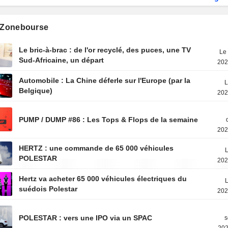
s Zonebourse
Le bric-à-brac : de l'or recyclé, des puces, une TV
Le 
Sud-Africaine, un départ
202
Automobile : La Chine déferle sur l'Europe (par la
L
Belgique)
202
PUMP / DUMP #86 : Les Tops & Flops de la semaine
202
HERTZ : une commande de 65 000 véhicules
L
POLESTAR
202
Hertz va acheter 65 000 véhicules électriques du
L
suédois Polestar
202
POLESTAR : vers une IPO via un SPAC
s