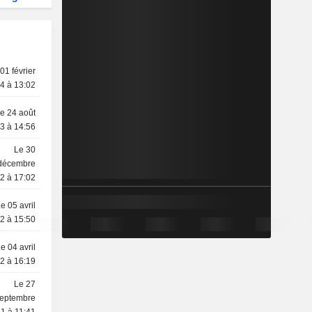
01 février
4 à 13:02
e 24 août
3 à 14:56
Le 30
décembre
2 à 17:02
e 05 avril
2 à 15:50
e 04 avril
2 à 16:19
Le 27
eptembre