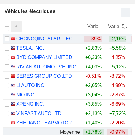
Véhicules électriques
Varia.
Varia. 5j.
CHONGQING AFARI TECHNOLOGY CO., LTD.
-1,39%
+2,16%
TESLA, INC.
+2,83%
+5,58%
BYD COMPANY LIMITED
+0,33%
-4,25%
RIVIAN AUTOMOTIVE, INC.
+4,03%
+5,12%
+
SERES GROUP CO.,LTD
-0,51%
-8,72%
LI AUTO INC.
+2,05%
-4,99%
NIO INC.
+3,04%
-2,87%
XPENG INC.
+3,85%
-6,69%
VINFAST AUTO LTD.
+2,13%
+7,72%
ZHEJIANG LEAPMOTOR TECHNOLOGY CO., LTD.
+1,40%
-2,20%
Moyenne
+1,78%
-0,97%