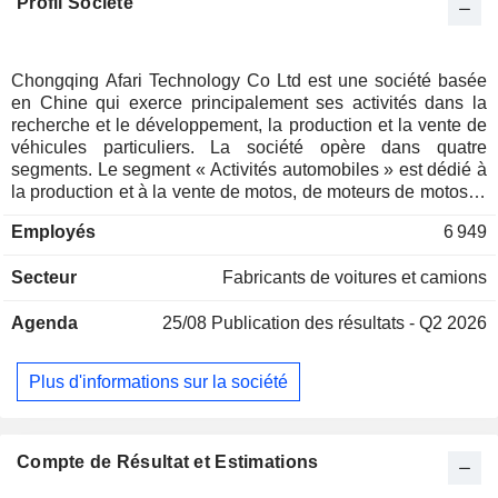
Profil Société
Chongqing Afari Technology Co Ltd est une société basée
en Chine qui exerce principalement ses activités dans la
recherche et le développement, la production et la vente de
véhicules particuliers. La société opère dans quatre
segments. Le segment « Activités automobiles » est dédié à
la production et à la vente de motos, de moteurs de motos et
de machines industrielles. Le segment Automobile est dédié
Employés
6 949
à la production et à la vente de véhicules à énergie nouvelle
et de véhicules à carburant. La société opère également
Secteur
Fabricants de voitures et camions
dans les segments Immobilier et Autres activités. La société
exerce principalement ses activités sur le marché intérieur.
Agenda
25/08
Publication des résultats - Q2 2026
Plus d'informations sur la société
Compte de Résultat et Estimations