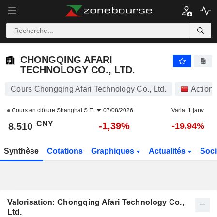
CHONGQING AFARI TECHNOLOGY CO., LTD.
8,510
¥
-1,39%
CHONGQING AFARI
TECHNOLOGY CO., LTD.
Cours Chongqing Afari Technology Co., Ltd.
Action
Cours en clôture
Shanghai S.E.
07/08/2026
Varia. 1 janv.
CNY
-1,39%
8,510
-19,94%
Synthèse
Cotations
Graphiques
Actualités
Soci
Valorisation: Chongqing Afari Technology Co.,
Ltd.