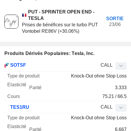
PUT - SPRINTER OPEN END -
TESLA
SORTIE
23/06
Prises de bénéfices sur le turbo PUT
Vontobel RE86V (+30.06%)
Produits Dérivés Populaires: Tesla, Inc.
Type
SOTSF
CALL
de
Knock-Out ohne Stop Loss
Mnemo
Type
produit
Elasticité
Parité
Cours
3.333
75.21 / 66.5
CALL
TES1RU
Knock-Out ohne Stop Loss
6.667