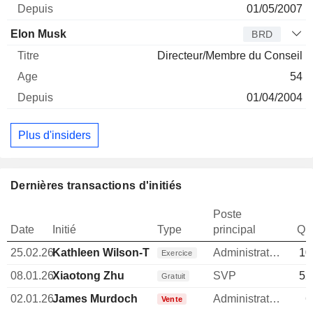
01/05/2007
Elon Musk
BRD
Directeur/Membre du Conseil
54
01/04/2004
Plus d'insiders
Dernières transactions d'initiés
Poste
Date
Initié
Type
principal
Qua
25.02.26
Kathleen Wilson-Thompson
Administrateur
10
Exercice
08.01.26
Xiaotong Zhu
SVP
52
Gratuit
02.01.26
James Murdoch
Administrateur
6
Vente