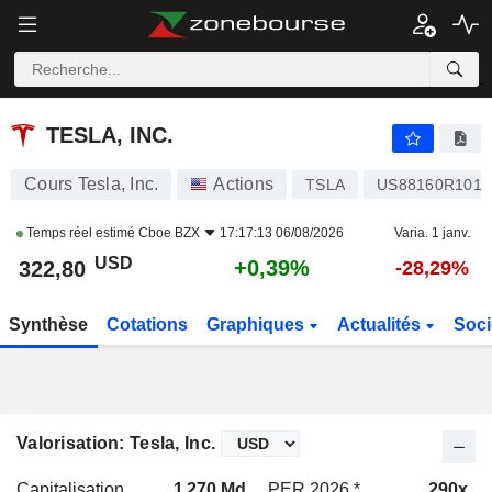
TESLA, INC.
322,84
$
+0,40%
TESLA, INC.
Cours Tesla, Inc.
Actions
TSLA
US88160R1014
Temps réel estimé
Cboe BZX
17:17:13 06/08/2026
Varia. 1 janv.
USD
+0,39%
322,80
-28,29%
Synthèse
Cotations
Graphiques
Actualités
Soci
Valorisation: Tesla, Inc.
Capitalisation
1 270 Md
PER 2026 *
290x