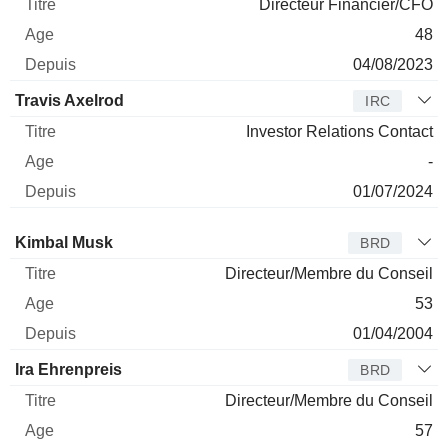
Directeur Financier/CFO
48
04/08/2023
Travis Axelrod
IRC
Investor Relations Contact
-
01/07/2024
Administrateur
Titre
Age
Depuis
Kimbal Musk
BRD
Directeur/Membre du Conseil
53
01/04/2004
Ira Ehrenpreis
BRD
Directeur/Membre du Conseil
57