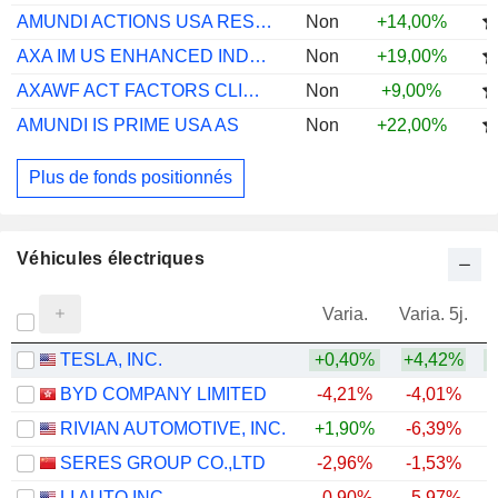
AMUNDI ACTIONS USA RESPONSABLE P C
Non
+14,00%
AXA IM US ENHANCED INDEX EQ QI M $ ACC
Non
+19,00%
AXAWF ACT FACTORS CLIMATE EQ G CAP EUR
Non
+9,00%
AMUNDI IS PRIME USA AS
Non
+22,00%
Plus de fonds positionnés
Véhicules électriques
Varia.
Varia. 5j.
TESLA, INC.
+0,40%
+4,42%
BYD COMPANY LIMITED
-4,21%
-4,01%
RIVIAN AUTOMOTIVE, INC.
+1,90%
-6,39%
+
SERES GROUP CO.,LTD
-2,96%
-1,53%
LI AUTO INC.
-0,90%
-5,97%