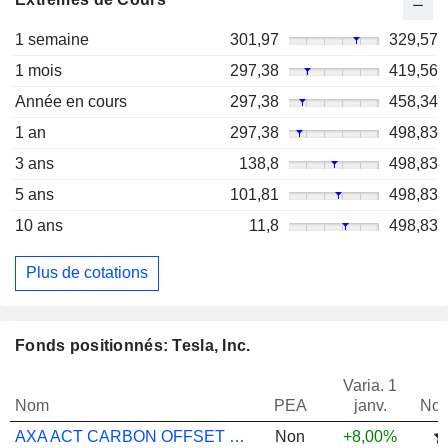
1 semaine
301,97
329,57
1 mois
297,38
419,56
Année en cours
297,38
458,34
1 an
297,38
498,83
3 ans
138,8
498,83
5 ans
101,81
498,83
10 ans
11,8
498,83
Plus de cotations
Fonds positionnés: Tesla, Inc.
Varia. 1
Nom
PEA
janv.
Not
AXA ACT CARBON OFFSET EQUITY QI C
Non
+8,00%