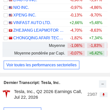
NIO INC.
-0,97%
-4,86%
XPENG INC.
-0,13%
-9,70%
VINFAST AUTO LTD.
+2,66%
+5,48%
ZHEJIANG LEAPMOTOR TECHNOLOGY CO., LTD.
-4,70%
-8,63%
CHONGQING AFARI TECHNOLOGY CO., LTD.
-1,82%
+7,34%
Moyenne
-1,06%
-1,83%
Moyenne pondérée par Capi.
-0,07%
+6,42%
Voir toutes les performances sectorielles
Dernier Transcript: Tesla, Inc.
Tesla, Inc., Q2 2026 Earnings Call,
23/07
Jul 22, 2026