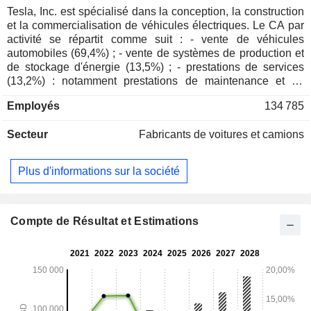
Tesla, Inc. est spécialisé dans la conception, la construction
et la commercialisation de véhicules électriques. Le CA par
activité se répartit comme suit : - vente de véhicules
automobiles (69,4%) ; - vente de systèmes de production et
de stockage d'énergie (13,5%) ; - prestations de services
(13,2%) : notamment prestations de maintenance et de
réparation. Par ailleurs, le groupe développe une activité de
Employés
134 785
vente de composants de groupes motopropulseurs pour
véhicules électriques ; - crédit automobile (2,1%) ; - location
Secteur
Fabricants de voitures et camions
de véhicules (1,8%). A fin 2025, le groupe dispose de 8 sites
de production implantés aux Etats-Unis (5), en Chine (2) et
en Allemagne. La répartition géographique du CA est la
Plus d'informations sur la société
suivante : Etats-Unis (50,2%), Chine (22,1%) et autres
(27,7%).
Compte de Résultat et Estimations