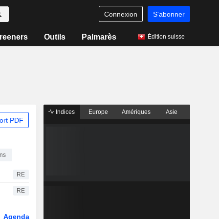
Connexion
S'abonner
reeners
Outils
Palmarès
Édition suisse
Indices
Europe
Amériques
Asie
ort PDF
ons
RE
RE
Agenda
Secteur
Dérivés