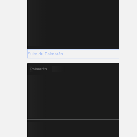
Suite du Palmarès
Palmarès