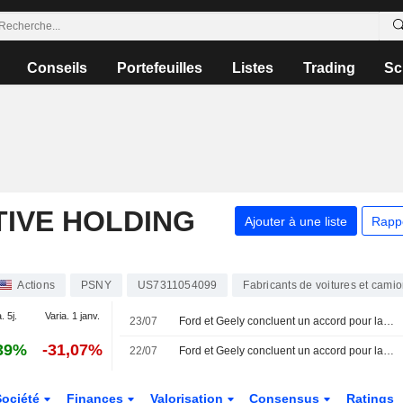
Conseils
Portefeuilles
Listes
Trading
Sc
IVE HOLDING
Ajouter à une liste
Rapp
Actions
PSNY
US7311054099
Fabricants de voitures et cami
. 5j.
Varia. 1 janv.
23/07
Ford et Geely concluent un accord pour la production de véhicules électriques dans une usine espagnole, selon la presse
39%
-31,07%
22/07
Ford et Geely concluent un accord pour la production de véhicules électriques dans l'usine espagnole, selon ABC
Société
Finances
Valorisation
Consensus
Ratings