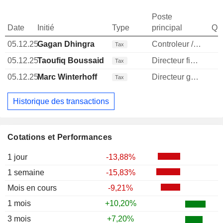
Poste
Date
Initié
Type
principal
Qua
05.12.25
Gagan Dhingra
Controleur / auditeur
Tax
05.12.25
Taoufiq Boussaid
Directeur financier
Tax
05.12.25
Marc Winterhoff
Directeur general
1
Tax
Historique des transactions
Cotations et Performances
1 jour
-13,88%
1 semaine
-15,83%
Mois en cours
-9,21%
1 mois
+10,20%
3 mois
+7,20%