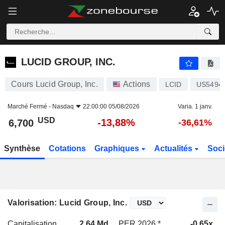
LUCID GROUP, INC.
6,700
$
-13,88%
LUCID GROUP, INC.
Cours Lucid Group, Inc.
Actions
LCID
US5494
Marché Fermé -
Nasdaq
22:00:00 05/08/2026
Varia. 1 janv.
USD
-13,88%
6,700
-36,61%
Synthèse
Cotations
Graphiques
Actualités
Soci
Valorisation: Lucid Group, Inc.
Capitalisation
2,64 Md
PER 2026 *
-0,65x