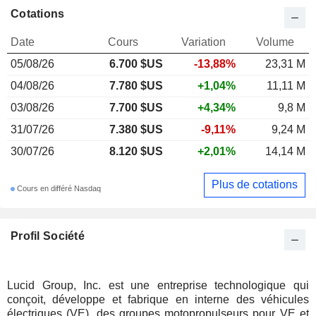
Cotations
Date
Cours
Variation
Volume
05/08/26
6.700 $US
-13,88%
23,31 M
04/08/26
7.780 $US
+1,04%
11,11 M
03/08/26
7.700 $US
+4,34%
9,8 M
31/07/26
7.380 $US
-9,11%
9,24 M
30/07/26
8.120 $US
+2,01%
14,14 M
Plus de cotations
Cours en différé Nasdaq
Profil Société
Lucid Group, Inc. est une entreprise technologique qui
conçoit, développe et fabrique en interne des véhicules
électriques (VE), des groupes motopropulseurs pour VE et