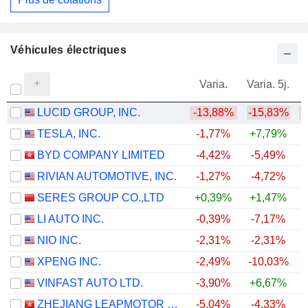
Véhicules électriques
Varia.
Varia. 5j.
LUCID GROUP, INC.
-13,88%
-15,83%
TESLA, INC.
-1,77%
+7,79%
BYD COMPANY LIMITED
-4,42%
-5,49%
RIVIAN AUTOMOTIVE, INC.
-1,27%
-4,72%
+
SERES GROUP CO.,LTD
+0,39%
+1,47%
LI AUTO INC.
-0,39%
-7,17%
NIO INC.
-2,31%
-2,31%
XPENG INC.
-2,49%
-10,03%
VINFAST AUTO LTD.
-3,90%
+6,67%
ZHEJIANG LEAPMOTOR TECHNOLOGY CO., LTD.
-5,04%
-4,33%