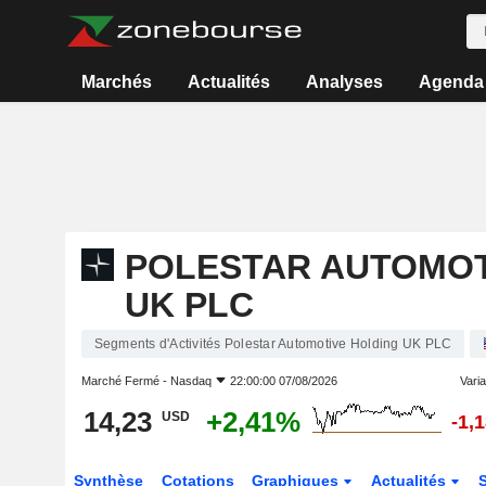
Marchés
Actualités
Analyses
Agenda
POLESTAR AUTOMOT
UK PLC
Segments d'Activités Polestar Automotive Holding UK PLC
Marché Fermé -
Nasdaq
22:00:00 07/08/2026
Varia
14,23
+2,41%
USD
-1,
Synthèse
Cotations
Graphiques
Actualités