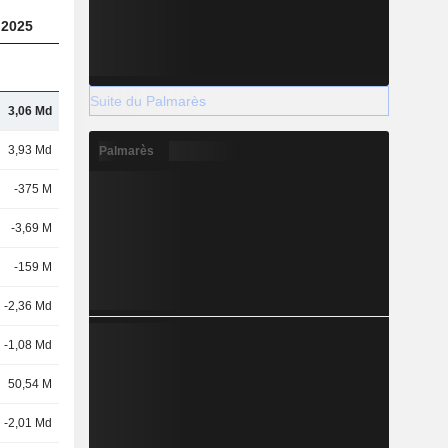
2025
Suite du Palmarès
3,06 Md
3,93 Md
Palmarès
-375 M
-3,69 M
-159 M
-2,36 Md
-1,08 Md
50,54 M
-2,01 Md