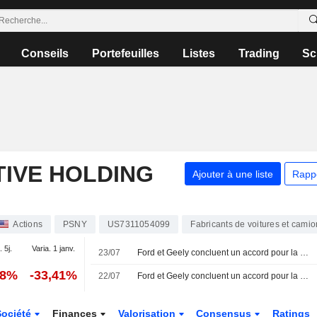
Conseils
Portefeuilles
Listes
Trading
Sc
IVE HOLDING
Ajouter à une liste
Rapp
Actions
PSNY
US7311054099
Fabricants de voitures et cami
. 5j.
Varia. 1 janv.
23/07
Ford et Geely concluent un accord pour la production de véhicules électriques dans une usine espagnole, selon la presse
18%
-33,41%
22/07
Ford et Geely concluent un accord pour la production de véhicules électriques dans l'usine espagnole, selon ABC
Société
Finances
Valorisation
Consensus
Ratings