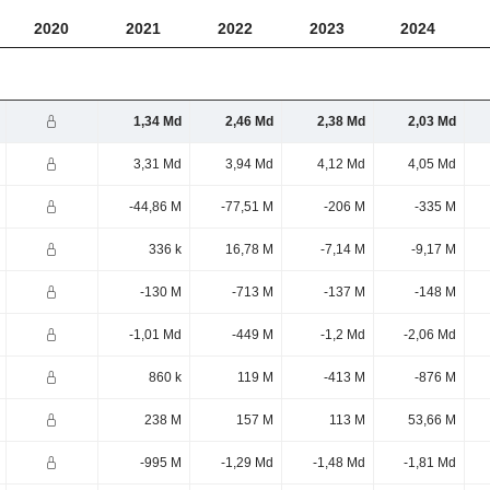
2020
2021
2022
2023
2024
1,34 Md
2,46 Md
2,38 Md
2,03 Md
3,31 Md
3,94 Md
4,12 Md
4,05 Md
-44,86 M
-77,51 M
-206 M
-335 M
336 k
16,78 M
-7,14 M
-9,17 M
-130 M
-713 M
-137 M
-148 M
-1,01 Md
-449 M
-1,2 Md
-2,06 Md
860 k
119 M
-413 M
-876 M
238 M
157 M
113 M
53,66 M
-995 M
-1,29 Md
-1,48 Md
-1,81 Md