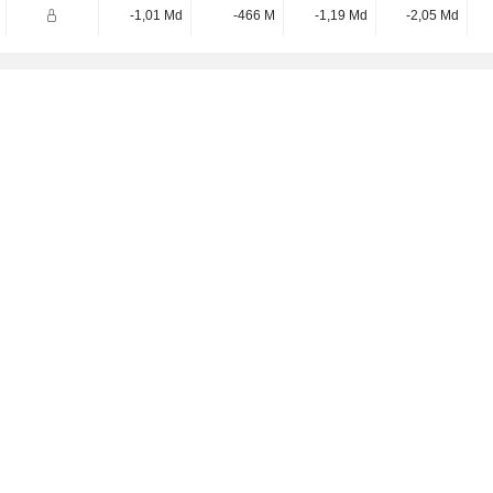
-1,01 Md
-466 M
-1,19 Md
-2,05 Md