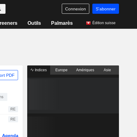
Connexion
S'abonner
reeners
Outils
Palmarès
Édition suisse
Indices
Europe
Amériques
Asie
ort PDF
ons
RE
RE
Agenda
Secteur
Dérivés