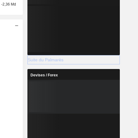
-2,36 Md
Suite du Palmarès
Devises / Forex