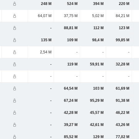
248 M
524 M
394 M
220 M
64,07 M
37,75 M
5,02 M
84,21 M
-
88,81 M
112 M
123 M
135 M
109 M
98,4 M
99,85 M
2,54 M
-
-
-
-
119 M
59,91 M
32,28 M
-
-
-
-
-
64,54 M
103 M
61,69 M
-
67,24 M
95,29 M
91,38 M
-
42,28 M
45,57 M
46,22 M
-
39,27 M
42,61 M
43,26 M
-
85,52 M
129 M
77,02 M