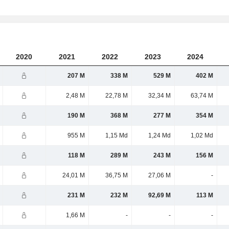
2020
2021
2022
2023
2024
207 M
338 M
529 M
402 M
2,48 M
22,78 M
32,34 M
63,74 M
190 M
368 M
277 M
354 M
955 M
1,15 Md
1,24 Md
1,02 Md
118 M
289 M
243 M
156 M
24,01 M
36,75 M
27,06 M
-
231 M
232 M
92,69 M
113 M
1,66 M
-
-
-