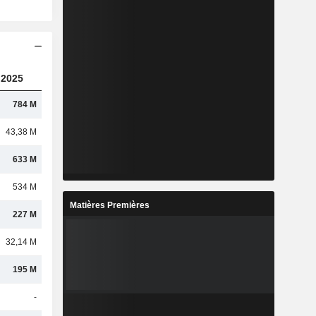
2025
784 M
43,38 M
633 M
534 M
Matières Premières
227 M
32,14 M
195 M
-