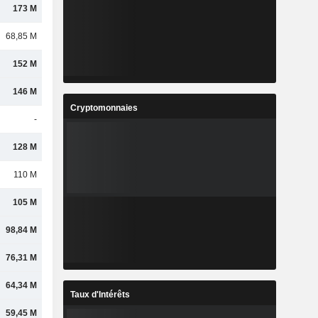
173 M
68,85 M
152 M
146 M
Cryptomonnaies
-
128 M
110 M
105 M
98,84 M
76,31 M
64,34 M
Taux d'Intérêts
59,45 M