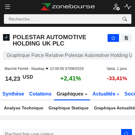
POLESTAR AUTOMOTIVE HOLDING UK PLC
14,23
$
+2,41%
POLESTAR AUTOMOTIVE
HOLDING UK PLC
Graphique Force Relative Polestar Automotive Holding 
Marché Fermé -
Nasdaq
22:00:00 07/08/2026
Varia. 1 janv.
USD
+2,41%
14,23
-33,41%
Synthèse
Cotations
Graphiques
Actualités
Soci
Analyse Technique
Graphique Statique
Graphique Actualit