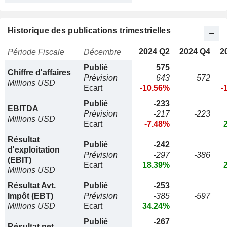
Historique des publications trimestrielles
2024 Q2
2024 Q4
2
Période Fiscale
Décembre
Publié
575
Chiffre d'affaires
Prévision
643
572
Millions USD
Ecart
-10.56%
-
Publié
-233
EBITDA
Prévision
-217
-223
Millions USD
Ecart
-7.48%
Résultat
Publié
-242
d'exploitation
Prévision
-297
-386
(EBIT)
Ecart
18.39%
Millions USD
Résultat Avt.
Publié
-253
Impôt (EBT)
Prévision
-385
-597
Millions USD
Ecart
34.24%
Publié
-267
Résultat net