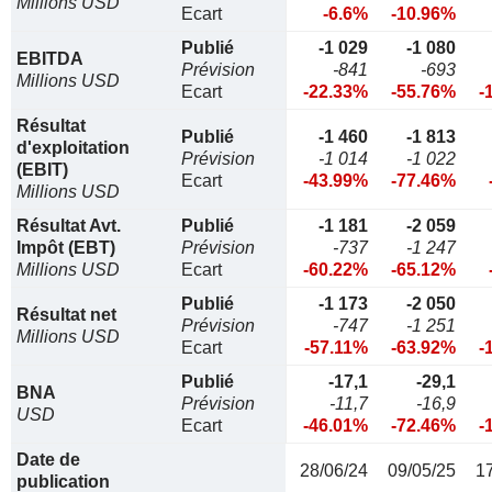
Millions USD
Ecart
-6.6%
-10.96%
Publié
-1 029
-1 080
EBITDA
Prévision
-841
-693
Millions USD
Ecart
-22.33%
-55.76%
-
Résultat
Publié
-1 460
-1 813
d'exploitation
Prévision
-1 014
-1 022
(EBIT)
Ecart
-43.99%
-77.46%
Millions USD
Résultat Avt.
Publié
-1 181
-2 059
Impôt (EBT)
Prévision
-737
-1 247
Millions USD
Ecart
-60.22%
-65.12%
Publié
-1 173
-2 050
Résultat net
Prévision
-747
-1 251
Millions USD
Ecart
-57.11%
-63.92%
-
Publié
-17,1
-29,1
BNA
Prévision
-11,7
-16,9
USD
Ecart
-46.01%
-72.46%
-
Date de
28/06/24
09/05/25
1
publication