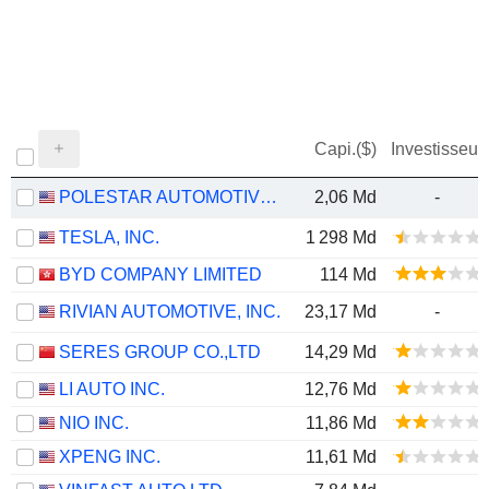
Capi.($)
Investisseur
POLESTAR AUTOMOTIVE HOLDING UK PLC
2,06 Md
-
TESLA, INC.
1 298 Md
BYD COMPANY LIMITED
114 Md
RIVIAN AUTOMOTIVE, INC.
23,17 Md
-
SERES GROUP CO.,LTD
14,29 Md
LI AUTO INC.
12,76 Md
NIO INC.
11,86 Md
XPENG INC.
11,61 Md