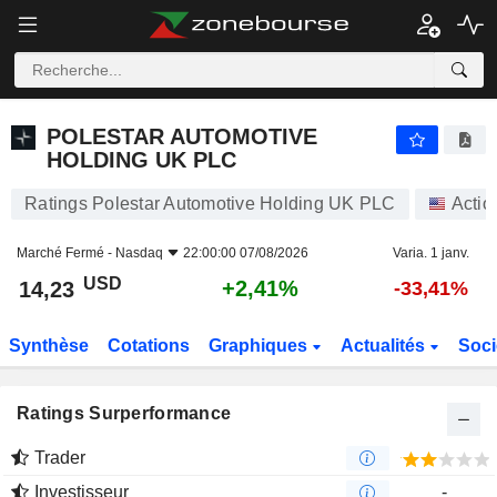
POLESTAR AUTOMOTIVE HOLDING UK PLC
14,23
$
+2,41%
POLESTAR AUTOMOTIVE
HOLDING UK PLC
Ratings Polestar Automotive Holding UK PLC
Actio
Marché Fermé -
Nasdaq
22:00:00 07/08/2026
Varia. 1 janv.
USD
+2,41%
14,23
-33,41%
Synthèse
Cotations
Graphiques
Actualités
Soci
Ratings Surperformance
Trader
Investisseur
-