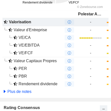
Polestar Automotive Holding UK PLC
Valorisation
-
Valeur d'Entreprise
-
VE/CA
VE/EBITDA
-
VE/FCF
-
Valeur Capitaux Propres
-
PER
-
PBR
-
Rendement dividende
-
Plus de notes
Rating Consensus