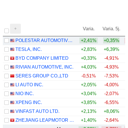
Varia.
Varia. 5j.
POLESTAR AUTOMOTIVE HOLDING UK PLC
+2,41%
+0,35%
TESLA, INC.
+2,83%
+6,39%
BYD COMPANY LIMITED
+0,33%
-4,91%
RIVIAN AUTOMOTIVE, INC.
+4,03%
-4,93%
+
SERES GROUP CO.,LTD
-0,51%
-7,53%
LI AUTO INC.
+2,05%
-4,00%
NIO INC.
+3,04%
-2,07%
XPENG INC.
+3,85%
-6,55%
VINFAST AUTO LTD.
+2,13%
+8,06%
ZHEJIANG LEAPMOTOR TECHNOLOGY CO., LTD.
+1,40%
-2,64%