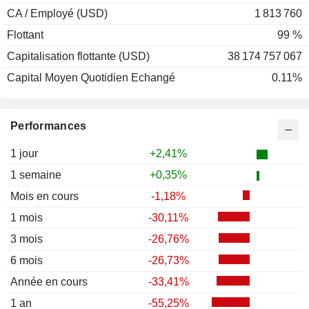
CA / Employé (USD)
1 813 760
Flottant
99 %
Capitalisation flottante (USD)
38 174 757 067
Capital Moyen Quotidien Echangé
0.11%
Performances
1 jour
+2,41%
1 semaine
+0,35%
Mois en cours
-1,18%
1 mois
-30,11%
3 mois
-26,76%
6 mois
-26,73%
Année en cours
-33,41%
1 an
-55,25%