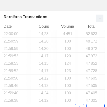
Dernières Transactions
Date
Cours
Volume
Total
22:00:00
14,23
4 451
52 623
21:59:59
14,20
100
48 172
21:59:59
14,20
100
48 072
21:59:53
14,17
120
47 972
21:59:53
14,15
124
47 852
21:59:52
14,17
123
47 728
21:59:50
14,12
100
47 605
21:59:46
14,13
100
47 505
21:59:40
14,24
100
47 405
21:59:38
14,12
100
47 305