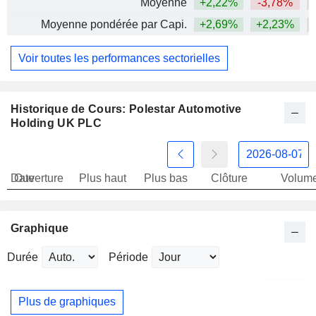
Moyenne
+2,22%
-3,78%
Moyenne pondérée par Capi.
+2,69%
+2,23%
Voir toutes les performances sectorielles
Historique de Cours: Polestar Automotive
Holding UK PLC
Date
Ouverture
Plus haut
Plus bas
Clôture
Volum
Graphique
Durée
Période
Plus de graphiques