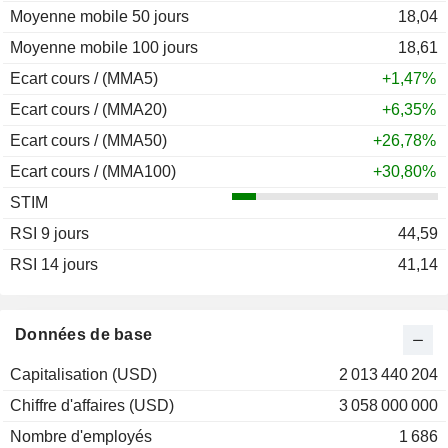
Moyenne mobile 50 jours
18,04
Moyenne mobile 100 jours
18,61
Ecart cours / (MMA5)
+1,47%
Ecart cours / (MMA20)
+6,35%
Ecart cours / (MMA50)
+26,78%
Ecart cours / (MMA100)
+30,80%
STIM
RSI 9 jours
44,59
RSI 14 jours
41,14
Données de base
Capitalisation (USD)
2 013 440 204
Chiffre d'affaires (USD)
3 058 000 000
Nombre d'employés
1 686