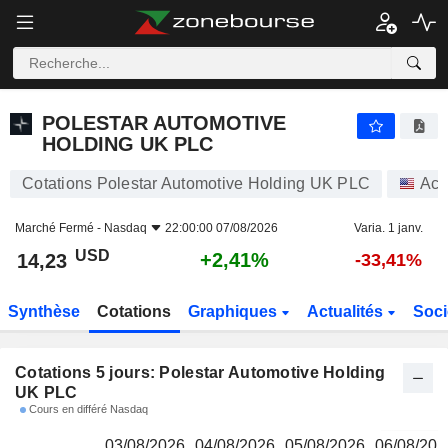
POLESTAR AUTOMOTIVE HOLDING UK PLC
14,23
$
POLESTAR AUTOMOTIVE
HOLDING UK PLC
Cotations Polestar Automotive Holding UK PLC
Act
Marché Fermé -
Nasdaq
22:00:00 07/08/2026
Varia. 1 janv.
USD
+2,41%
14,23
-33,41%
Synthèse
Cotations
Graphiques
Actualités
Soci
Cotations 5 jours: Polestar Automotive Holding
UK PLC
Cours en différé Nasdaq
03/08/2026
04/08/2026
05/08/2026
06/08/202