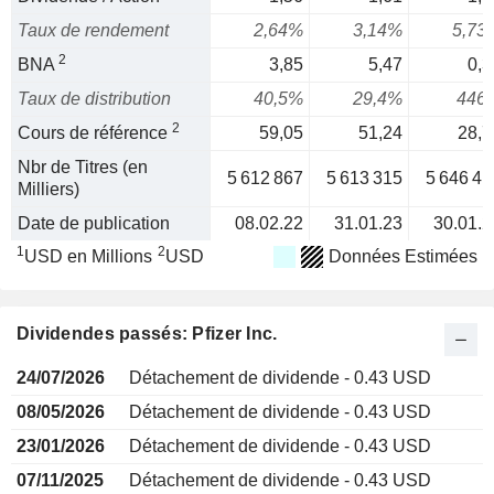
Taux de rendement
2,64%
3,14%
5,73
2
BNA
3,85
5,47
0,3
Taux de distribution
40,5%
29,4%
446
2
Cours de référence
59,05
51,24
28,7
Nbr de Titres (en
5 612 867
5 613 315
5 646 41
Milliers)
Date de publication
08.02.22
31.01.23
30.01.2
1
2
USD en Millions
USD
Données Estimées
Dividendes passés: Pfizer Inc.
24/07/2026
Détachement de dividende - 0.43 USD
08/05/2026
Détachement de dividende - 0.43 USD
23/01/2026
Détachement de dividende - 0.43 USD
07/11/2025
Détachement de dividende - 0.43 USD