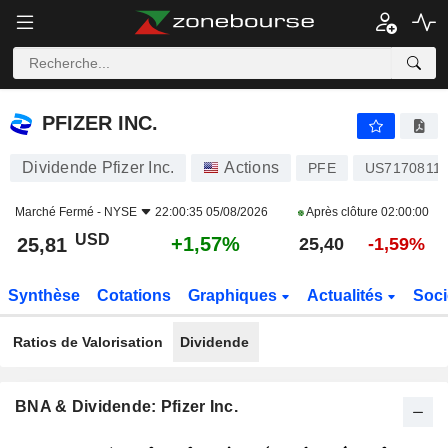
PFIZER INC.
25,81
$
+1,57%
PFIZER INC.
Dividende Pfizer Inc.
Actions
PFE
US7170811
Marché Fermé -
NYSE
22:00:35 05/08/2026
Après clôture
02:00:00
USD
+1,57%
25,81
25,40
-1,59%
Synthèse
Cotations
Graphiques
Actualités
Soci
Ratios de Valorisation
Dividende
BNA & Dividende: Pfizer Inc.