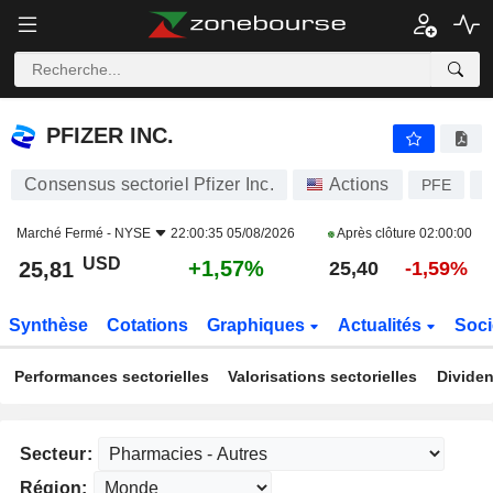
PFIZER INC.
25,81
$
+1,57%
PFIZER INC.
Consensus sectoriel Pfizer Inc.
Actions
PFE
U
Marché Fermé -
NYSE
22:00:35 05/08/2026
Après clôture
02:00:00
USD
+1,57%
25,81
25,40
-1,59%
Synthèse
Cotations
Graphiques
Actualités
Soci
Performances sectorielles
Valorisations sectorielles
Dividen
Secteur:
Région: