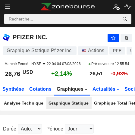
PFIZER INC.
26,76
$
+2,14%
PFIZER INC.
Graphique Statique Pfizer Inc.
Actions
PFE
U
Marché Fermé -
NYSE
22:04:04 07/08/2026
Pré-ouverture
12:55:54
USD
+2,14%
26,76
26,51
-0,93%
Synthèse
Cotations
Graphiques
Actualités
Soci
Analyse Technique
Graphique Statique
Graphique Total Re
Durée
Période