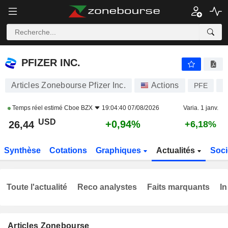
PFIZER INC.
26,44
$
+0,94%
PFIZER INC.
Articles Zonebourse Pfizer Inc.
Actions
PFE
U
Temps réel estimé
Cboe BZX
19:04:40 07/08/2026
Varia. 1 janv.
USD
+0,94%
26,44
+6,18%
Synthèse
Cotations
Graphiques
Actualités
Soci
Toute l'actualité
Reco analystes
Faits marquants
In
Articles Zonebourse