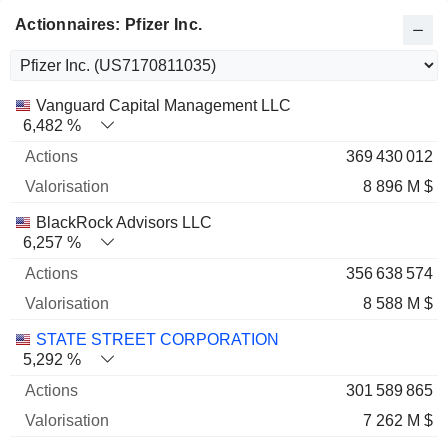
Actionnaires: Pfizer Inc.
Nom
Actions
%
Valorisation
Vanguard Capital Management LLC
6,482 %
369 430 012
8 896 M $
BlackRock Advisors LLC
6,257 %
356 638 574
8 588 M $
STATE STREET CORPORATION
5,292 %
301 589 865
7 262 M $