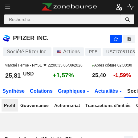
PFIZER INC.
25,81
$
+1,57%
PFIZER INC.
Société Pfizer Inc.
Actions
PFE
US7170811035
Marché Fermé -
NYSE
22:00:35 05/08/2026
Après clôture
02:00:00
USD
+1,57%
25,81
25,40
-1,59%
Synthèse
Cotations
Graphiques
Actualités
Soci
Profil
Gouvernance
Actionnariat
Transactions d'initiés