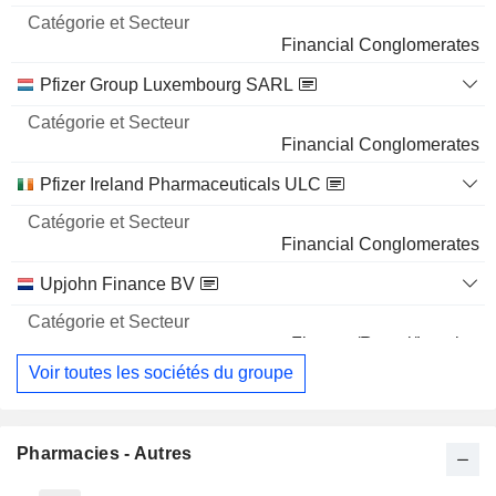
21 M $
Financial Conglomerates
ZURA BIO LIMITED
2,99%
2 838 913
Pfizer Group Luxembourg SARL
2,99%
Financial Conglomerates
17 M $
Pfizer Ireland Pharmaceuticals ULC
NXERA PHARMA CO., LTD.
2,04%
1 885 136
Financial Conglomerates
2,04%
Upjohn Finance BV
11 M $
Finance/Rental/Leasing
Voir toutes les sociétés du groupe
Pharmacies - Autres