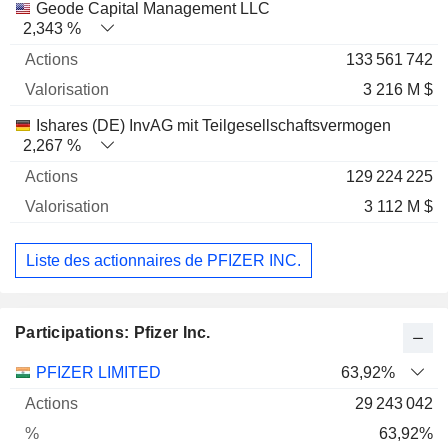
Geode Capital Management LLC
2,343 %
133 561 742
3 216 M $
Ishares (DE) InvAG mit Teilgesellschaftsvermogen
2,267 %
129 224 225
3 112 M $
Liste des actionnaires de PFIZER INC.
Participations: Pfizer Inc.
Nom
Actions
%
Valorisation
PFIZER LIMITED
63,92%
29 243 042
63,92%