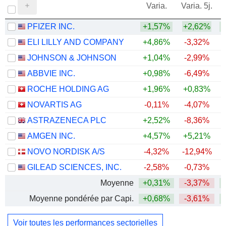
Varia.
Varia. 5j.
PFIZER INC.
+1,57%
+2,62%
ELI LILLY AND COMPANY
+4,86%
-3,32%
+
JOHNSON & JOHNSON
+1,04%
-2,99%
+
ABBVIE INC.
+0,98%
-6,49%
+
ROCHE HOLDING AG
+1,96%
+0,83%
+
NOVARTIS AG
-0,11%
-4,07%
+
ASTRAZENECA PLC
+2,52%
-8,36%
AMGEN INC.
+4,57%
+5,21%
+
NOVO NORDISK A/S
-4,32%
-12,94%
GILEAD SCIENCES, INC.
-2,58%
-0,73%
+
Moyenne
+0,31%
-3,37%
+
Moyenne pondérée par Capi.
+0,68%
-3,61%
+
Voir toutes les performances sectorielles