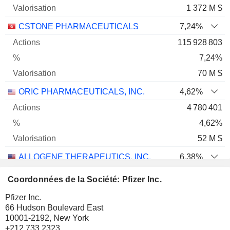
1 372 M $
CSTONE PHARMACEUTICALS
7,24%
115 928 803
7,24%
70 M $
ORIC PHARMACEUTICALS, INC.
4,62%
4 780 401
4,62%
52 M $
ALLOGENE THERAPEUTICS, INC.
6,38%
22 032 040
Coordonnées de la Société: Pfizer Inc.
6,38%
Pfizer Inc.
46 M $
66 Hudson Boulevard East
10001-2192, New York
CELCUITY INC.
0,64%
+212 733 2323