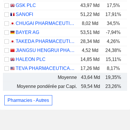
GSK PLC
43,97 Md
17,5%
SANOFI
51,22 Md
17,91%
CHUGAI PHARMACEUTICAL CO., LTD.
8,02 Md
34,5%
BAYER AG
53,51 Md
-7,94%
TAKEDA PHARMACEUTICAL COMPANY LIMITED
28,34 Md
4,26%
JIANGSU HENGRUI PHARMACEUTICALS CO.,LTD
4,52 Md
24,38%
HALEON PLC
14,85 Md
15,11%
TEVA PHARMACEUTICAL INDUSTRIES LIMITED
17,26 Md
8,17%
Moyenne
43,64 Md
19,35%
Moyenne pondérée par Capi.
59,54 Md
23,26%
Pharmacies - Autres