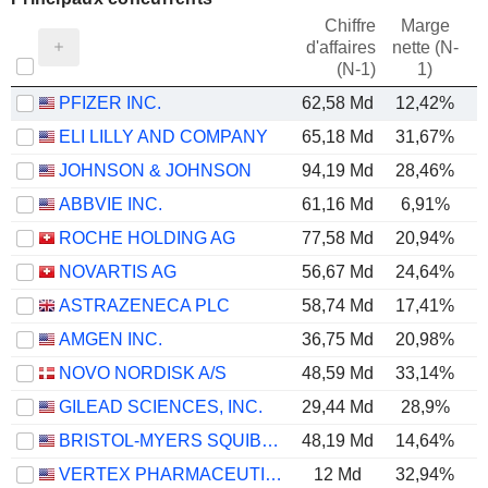
Chiffre
Marge
d'affaires
nette (N-
E
(N-1)
1)
PFIZER INC.
62,58 Md
12,42%
ELI LILLY AND COMPANY
65,18 Md
31,67%
JOHNSON & JOHNSON
94,19 Md
28,46%
ABBVIE INC.
61,16 Md
6,91%
ROCHE HOLDING AG
77,58 Md
20,94%
NOVARTIS AG
56,67 Md
24,64%
ASTRAZENECA PLC
58,74 Md
17,41%
AMGEN INC.
36,75 Md
20,98%
NOVO NORDISK A/S
48,59 Md
33,14%
GILEAD SCIENCES, INC.
29,44 Md
28,9%
BRISTOL-MYERS SQUIBB COMPANY
48,19 Md
14,64%
VERTEX PHARMACEUTICALS INCORPORATED
12 Md
32,94%