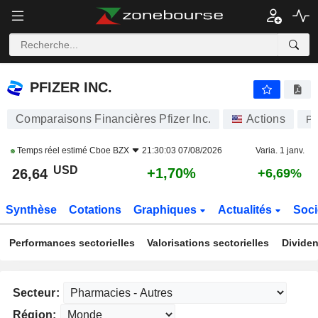
PFIZER INC.
26,64
$
+1,70%
PFIZER INC.
Comparaisons Financières Pfizer Inc.
Actions
P
Temps réel estimé
Cboe BZX
21:30:03 07/08/2026
Varia. 1 janv.
USD
+1,70%
26,64
+6,69%
Synthèse
Cotations
Graphiques
Actualités
Soci
Performances sectorielles
Valorisations sectorielles
Dividen
Secteur:
Région: