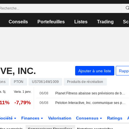
Conseils
Portefeuilles
Listes
Trading
Sc
E, INC.
Ajouter à une liste
Rapp
ions
PTON
US70614W1009
Produits de récréation
. 5j.
Varia. 1 janv.
06/08
Planet Fitness abaisse ses prévisions de bénéfice ajusté ; Peloton publie des perspectives de chiffre d'affaires décevantes
,11%
-7,79%
06/08
Peloton Interactive, Inc. communique ses prévisions de résultats pour le premier trimestre et l'exercice annuel 2027
Société
Finances
Valorisation
Consensus
Ratings