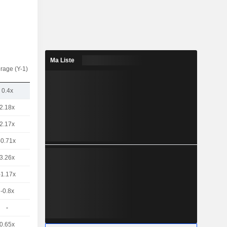
Ma Liste
rage (Y-1)
0.4x
2.18x
2.17x
-0.71x
3.26x
-1.17x
-0.8x
-
0.65x