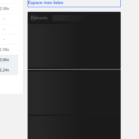
Espace mes listes
2.09x
Palmarès
-
-
-
1.58x
0,96x
1,24x