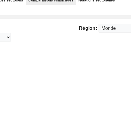
des sectoriels
Comparaisons Financières
Notations sectorielles
Région: