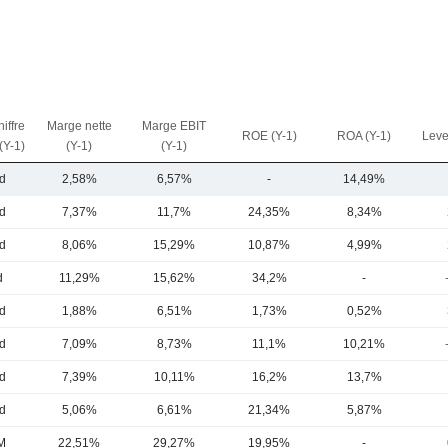
iffre
Marge nette
Marge EBIT
ROE (Y-1)
ROA (Y-1)
Leve
 (Y-1)
(Y-1)
(Y-1)
d
2,58%
6,57%
-
14,49%
d
7,37%
11,7%
24,35%
8,34%
d
8,06%
15,29%
10,87%
4,99%
d
11,29%
15,62%
34,2%
-
d
1,88%
6,51%
1,73%
0,52%
d
7,09%
8,73%
11,1%
10,21%
d
7,39%
10,11%
16,2%
13,7%
d
5,06%
6,61%
21,34%
5,87%
M
22,51%
29,27%
19,95%
-