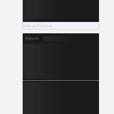
Suite du Palmarès
Palmarès