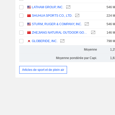
LATHAM GROUP, INC.
546 
SHUHUA SPORTS CO., LTD.
224 
STURM, RUGER & COMPANY, INC.
546 
ZHEJIANG NATURAL OUTDOOR GOODS INC.
146 
GLOBERIDE, INC.
798 
Moyenne
1,2
Moyenne pondérée par Capi.
1,8
Articles de sport et de plein air