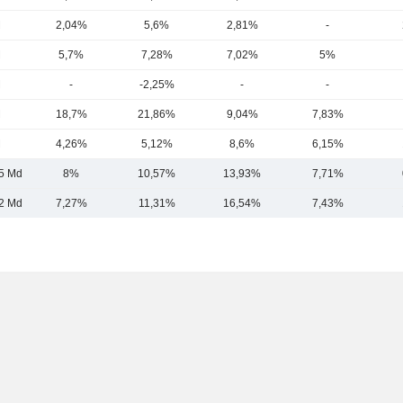
M
2,04%
5,6%
2,81%
-
M
5,7%
7,28%
7,02%
5%
M
-
-2,25%
-
-
M
18,7%
21,86%
9,04%
7,83%
M
4,26%
5,12%
8,6%
6,15%
5 Md
8%
10,57%
13,93%
7,71%
2 Md
7,27%
11,31%
16,54%
7,43%