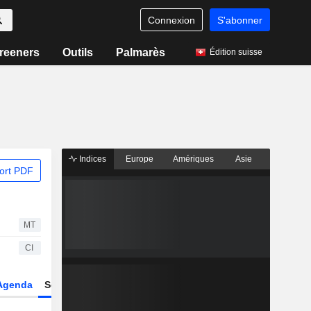
Connexion
S'abonner
reeners
Outils
Palmarès
Édition suisse
Indices
Europe
Amériques
Asie
ort PDF
MT
CI
Agenda
Secteur
Dérivés
Fonds et ETFs