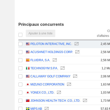
Principaux concurrents
Ch
Ajouter à une liste
d'affaires
PELOTON INTERACTIVE, INC.
2,45 M
ACUSHNET HOLDINGS CORP.
2,56 M
FLUIDRA, S.A.
2,56 M
TECHNOGYM S.P.A.
1,2 M
CALLAWAY GOLF COMPANY
2,06 M
MIZUNO CORPORATION
1,63 M
YONEX CO., LTD.
1,03 M
JOHNSON HEALTH TECH .CO., LTD.
1,73 M
MIPS AB
57,83 