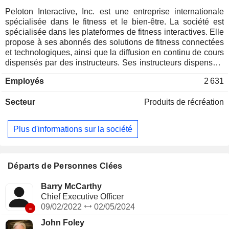
Peloton Interactive, Inc. est une entreprise internationale
spécialisée dans le fitness et le bien-être. La société est
spécialisée dans les plateformes de fitness interactives. Elle
propose à ses abonnés des solutions de fitness connectées
et technologiques, ainsi que la diffusion en continu de cours
dispensés par des instructeurs. Ses instructeurs dispensent
des cours dans diverses disciplines de fitness et de bien-
Employés
2 631
être, notamment le cyclisme en salle, la course à pied et la
marche en salle ou en extérieur, le bootcamp, le yoga, la
Secteur
Produits de récréation
musculation, les étirements et la méditation. Les segments
de la société comprennent les produits de fitness connectés
et les abonnements. Le segment des produits de fitness
Plus d'informations sur la société
connectés comprend la vente du portefeuille de produits de
fitness connectés de la société et des accessoires associés,
notamment les produits de fitness de la marque Precor, les
services de livraison et d'installation, les produits de location
Départs de Personnes Clées
de la gamme Peloton Bike, les contrats d'extension de
garantie, les vêtements de marque et les contrats de
Barry McCarthy
services commerciaux. Le segment des abonnements
Chief Executive Officer
comprend les abonnements payants aux services de fitness
-
09/02/2022
02/05/2024
connectés et les abonnements payants à l'application
John Foley
Peloton.