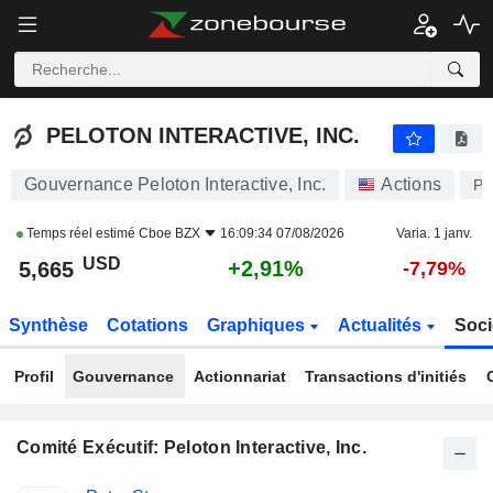
PELOTON INTERACTIVE, INC.
5,665
$
+2,91%
PELOTON INTERACTIVE, INC.
Gouvernance Peloton Interactive, Inc.
Actions
P
Temps réel estimé
Cboe BZX
16:09:34 07/08/2026
Varia. 1 janv.
USD
+2,91%
5,665
-7,79%
Synthèse
Cotations
Graphiques
Actualités
Soci
Profil
Gouvernance
Actionnariat
Transactions d'initiés
Comité Exécutif: Peloton Interactive, Inc.
Fonctions