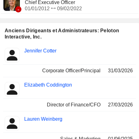
Chief Executive Officer
-
01/01/2012
09/02/2022
Anciens Dirigeants et Administrateurs: Peloton
Interactive, Inc.
Fonctions
Jennifer Cotter
Insider
occupées
Corporate Officer/Principal
31/03/2026
Elizabeth Coddington
Director of Finance/CFO
27/03/2026
Lauren Weinberg
Sales & Marketing
01/06/2025