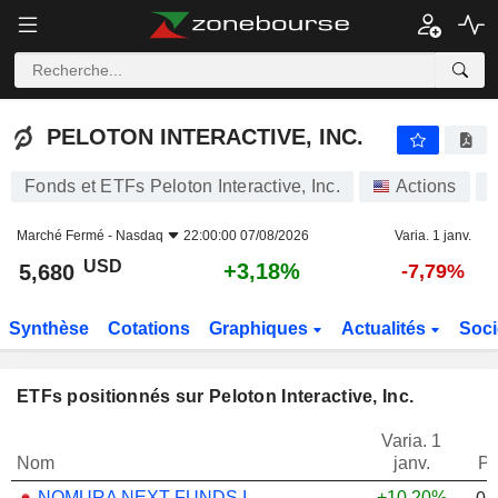
PELOTON INTERACTIVE, INC.
5,680
$
+3,18%
PELOTON INTERACTIVE, INC.
Fonds et ETFs Peloton Interactive, Inc.
Actions
Marché Fermé -
Nasdaq
22:00:00 07/08/2026
Varia. 1 janv.
USD
+3,18%
5,680
-7,79%
Synthèse
Cotations
Graphiques
Actualités
Soci
ETFs positionnés sur Peloton Interactive, Inc.
Varia. 1
Nom
janv.
Po
NOMURA NEXT FUNDS INTERNATIONAL EQUITY MSCI-KOKUSAI (YEN-HEDGED) ETF - JPY
+10,20%