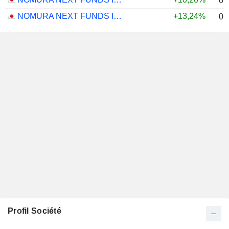
0,
NOMURA NEXT FUNDS INTERNATIONAL EQUITY MSCI-KOKUSAI (UNHEDGED) ETF - JPY
+13,24%
0,
Profil Société