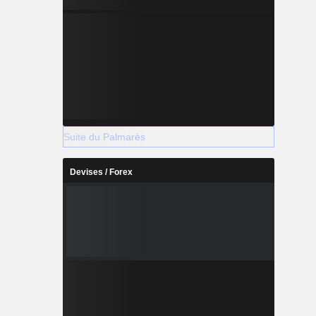
Suite du Palmarès
Devises / Forex