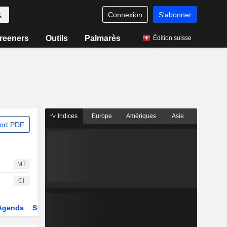
Connexion
S'abonner
reeners
Outils
Palmarès
Édition suisse
Indices
Europe
Amériques
Asie
ort PDF
MT
CI
Agenda
Secteur
Dérivés
Fonds et ETFs