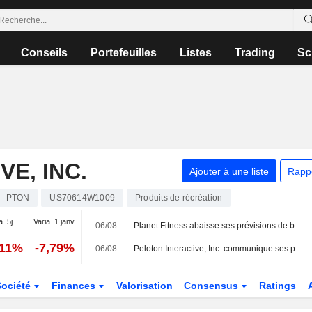
Conseils
Portefeuilles
Listes
Trading
Sc
E, INC.
Ajouter à une liste
Rapp
PTON
US70614W1009
Produits de récréation
. 5j.
Varia. 1 janv.
06/08
Planet Fitness abaisse ses prévisions de bénéfice ajusté ; Peloton publie des perspectives de chiffre d'affaires décevantes
,11%
-7,79%
06/08
Peloton Interactive, Inc. communique ses prévisions de résultats pour le premier trimestre et l'exercice annuel 2027
Société
Finances
Valorisation
Consensus
Ratings