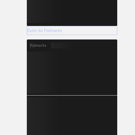
Suite du Palmarès
Palmarès