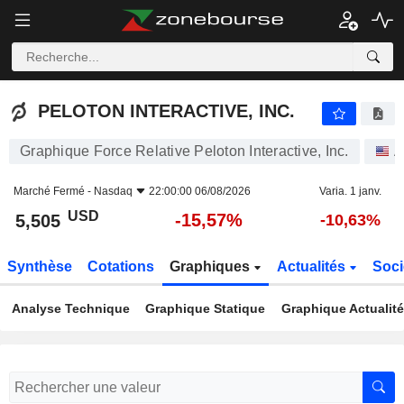
PELOTON INTERACTIVE, INC.
5,505
$
-15,57%
PELOTON INTERACTIVE, INC.
Graphique Force Relative Peloton Interactive, Inc.
A
Marché Fermé -
Nasdaq
22:00:00 06/08/2026
Varia. 1 janv.
USD
-15,57%
5,505
-10,63%
Synthèse
Cotations
Graphiques
Actualités
Soci
Analyse Technique
Graphique Statique
Graphique Actualit