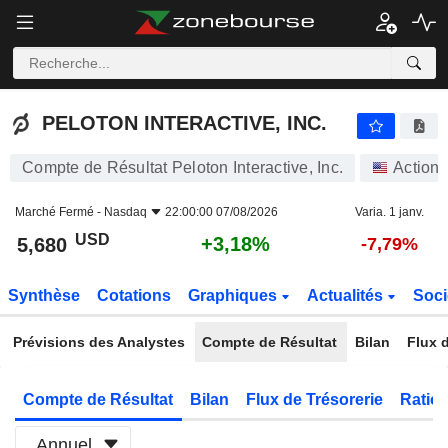
PELOTON INTERACTIVE, INC.
5,680
$
+3,18%
PELOTON INTERACTIVE, INC.
Compte de Résultat Peloton Interactive, Inc.
Actions
Marché Fermé -
Nasdaq
22:00:00 07/08/2026
Varia. 1 janv.
USD
+3,18%
5,680
-7,79%
Synthèse
Cotations
Graphiques
Actualités
Soci
Prévisions des Analystes
Compte de Résultat
Bilan
Flux d
Compte de Résultat
Bilan
Flux de Trésorerie
Ratios
Annuel