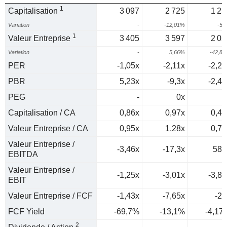
1
Capitalisation
3 097
2 725
1 25
Variation
-
-12,01%
-5
1
Valeur Entreprise
3 405
3 597
2 05
Variation
-
5,66%
-42,8
PER
-1,05x
-2,11x
-2,24
PBR
5,23x
-9,3x
-2,45
PEG
-
0x
0
Capitalisation / CA
0,86x
0,97x
0,46
Valeur Entreprise / CA
0,95x
1,28x
0,76
Valeur Entreprise /
-3,46x
-17,3x
587
EBITDA
Valeur Entreprise /
-1,25x
-3,01x
-3,89
EBIT
Valeur Entreprise / FCF
-1,43x
-7,65x
-24
FCF Yield
-69,7%
-13,1%
-4,17
2