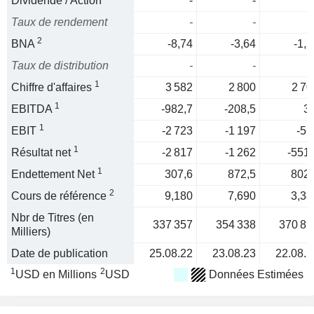
Dividende / Action
-
-
Taux de rendement
-
-
2
BNA
-8,74
-3,64
-1,5
Taux de distribution
-
-
1
Chiffre d'affaires
3 582
2 800
2 70
1
EBITDA
-982,7
-208,5
3,
1
EBIT
-2 723
-1 197
-52
1
Résultat net
-2 817
-1 262
-551,
1
Endettement Net
307,6
872,5
802,
2
Cours de référence
9,180
7,690
3,38
Nbr de Titres (en
337 357
354 338
370 81
Milliers)
Date de publication
25.08.22
23.08.23
22.08.2
1
2
USD en Millions
USD
Données Estimées