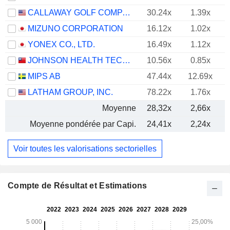
CALLAWAY GOLF COMPANY
30.24x
1.39x
MIZUNO CORPORATION
16.12x
1.02x
YONEX CO., LTD.
16.49x
1.12x
JOHNSON HEALTH TECH .CO., LTD.
10.56x
0.85x
MIPS AB
47.44x
12.69x
LATHAM GROUP, INC.
78.22x
1.76x
Moyenne
28,32x
2,66x
Moyenne pondérée par Capi.
24,41x
2,24x
Voir toutes les valorisations sectorielles
Compte de Résultat et Estimations