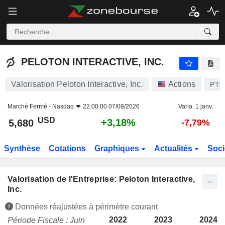
PELOTON INTERACTIVE, INC.
5,680
$
+3,18%
PELOTON INTERACTIVE, INC.
Valorisation Peloton Interactive, Inc.
Actions
PT
Marché Fermé -
Nasdaq
22:00:00 07/08/2026
Varia. 1 janv.
USD
+3,18%
5,680
-7,79%
Synthèse
Cotations
Graphiques
Actualités
Soci
Valorisation de l'Entreprise: Peloton Interactive,
Inc.
Données réajustées à périmètre courant
2022
2023
2024
Période Fiscale : Juin