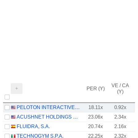
VE / CA
PER (Y)
(Y)
PELOTON INTERACTIVE, INC.
18.11x
0.92x
ACUSHNET HOLDINGS CORP.
23.06x
2.34x
FLUIDRA, S.A.
20.74x
2.16x
TECHNOGYM S.P.A.
22.25x
2.32x