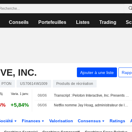
Conseils
Portefeuilles
Listes
Trading
Sc
E, INC.
Ajouter à une liste
Rapp
PTON
US70614W1009
Produits de récréation
5j.
Varia. 1 janv.
08/06
Transcript : Peloton Interactive, Inc. Presents at Oppenheimer 26th Annual Consumer Growth and E-Commerce Conference, Jun-08-2026 01:30 PM
6%
+5,84%
06/06
Netflix nomme Jay Hoag, administrateur de longue date, au poste de président pour succéder à Reed Hastings
Société
Finances
Valorisation
Consensus
Ratings