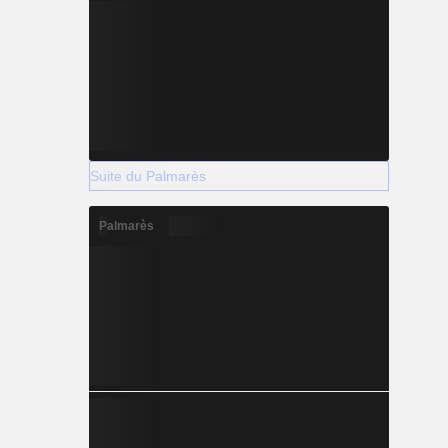
Suite du Palmarès
Palmarès