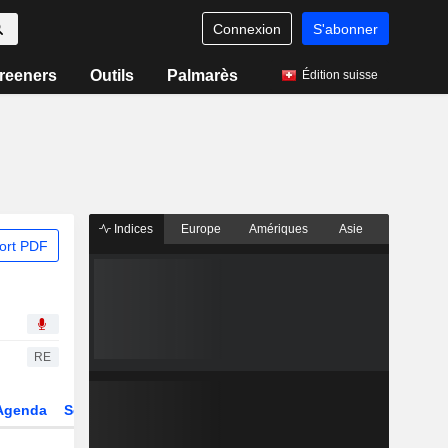
Connexion
S'abonner
reeners
Outils
Palmarès
Édition suisse
Indices
Europe
Amériques
Asie
ort PDF
RE
Agenda
Secteur
Dérivés
Fonds et ETFs