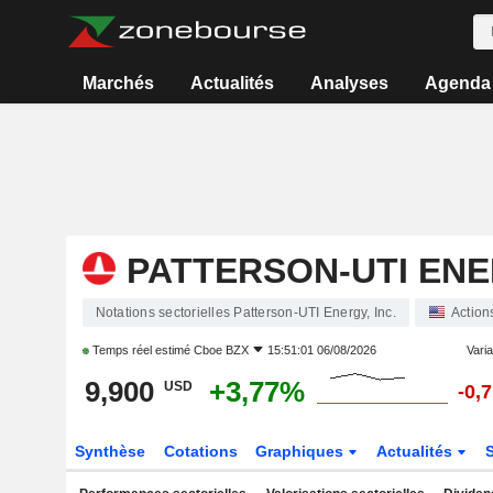
Marchés
Actualités
Analyses
Agenda
PATTERSON-UTI ENER
Notations sectorielles Patterson-UTI Energy, Inc.
Action
Temps réel estimé
Cboe BZX
15:51:01 06/08/2026
Varia
9,900
+3,77%
USD
-0,
Synthèse
Cotations
Graphiques
Actualités