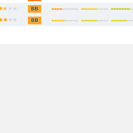
BB
BB