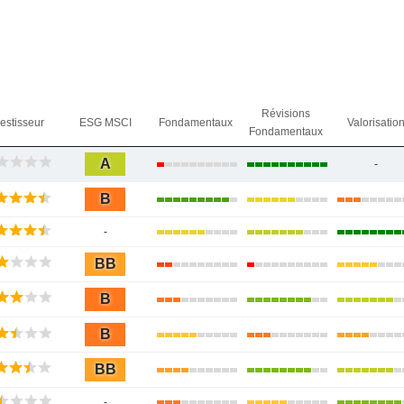
Révisions
vestisseur
ESG MSCI
Fondamentaux
Valorisatio
Fondamentaux
A
-
B
-
BB
B
B
BB
-