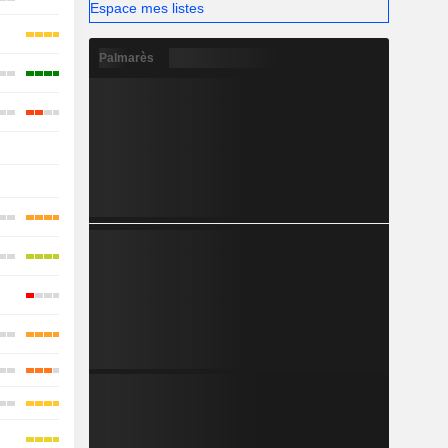
Espace mes listes
Palmarès
-
-
-