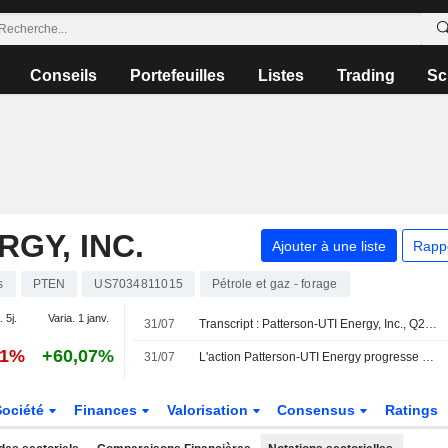
Conseils
Portefeuilles
Listes
Trading
Sc
GY, INC.
Ajouter à une liste
Rapp
s
PTEN
US7034811015
Pétrole et gaz - forage
. 5j.
Varia. 1 janv.
31/07
Transcript : Patterson-UTI Energy, Inc., Q2 2026 Earnings Call, Jul 30, 2026
71%
+60,07%
31/07
L'action Patterson-UTI Energy progresse après un relèvement de recommandation par JPMorgan
Société
Finances
Valorisation
Consensus
Ratings