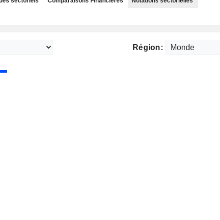
des sectoriels
Comparaisons Financières
Notations sectorielles
Région: