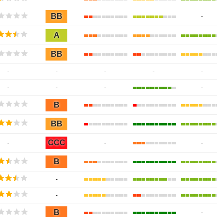
BB
-
A
BB
-
-
-
-
-
-
-
-
-
B
BB
CCC
-
-
-
B
-
-
B
-