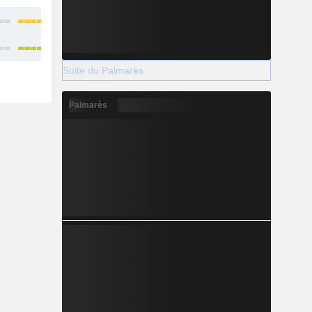
Suite du Palmarès
Palmarès