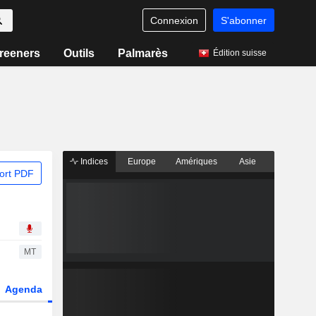
Connexion
S'abonner
reeners
Outils
Palmarès
Édition suisse
Indices
Europe
Amériques
Asie
ort PDF
MT
Agenda
Secteur
Dérivés
Fonds et ETFs