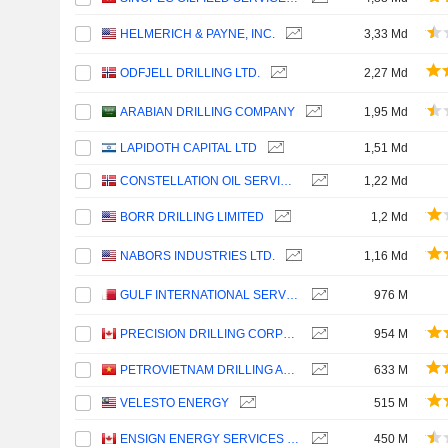
HELMERICH & PAYNE, INC.
3,33 Md
ODFJELL DRILLING LTD.
2,27 Md
ARABIAN DRILLING COMPANY
1,95 Md
LAPIDOTH CAPITAL LTD
1,51 Md
CONSTELLATION OIL SERVICES HOLDING S.A.
1,22 Md
BORR DRILLING LIMITED
1,2 Md
NABORS INDUSTRIES LTD.
1,16 Md
GULF INTERNATIONAL SERVICES Q.P.S.C.
976 M
PRECISION DRILLING CORPORATION
954 M
PETROVIETNAM DRILLING AND WELL SERVICES CORPORATION
633 M
VELESTO ENERGY
515 M
ENSIGN ENERGY SERVICES INC.
450 M