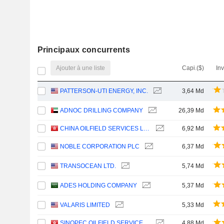
Principaux concurrents
Ajouter à une liste
Capi.($)
In
PATTERSON-UTI ENERGY, INC.
3,64 Md
ADNOC DRILLING COMPANY
26,39 Md
CHINA OILFIELD SERVICES LIMITED
6,92 Md
NOBLE CORPORATION PLC
6,37 Md
TRANSOCEAN LTD.
5,74 Md
ADES HOLDING COMPANY
5,37 Md
VALARIS LIMITED
5,33 Md
SINOPEC OILFIELD SERVICE CORPORATION
4,88 Md