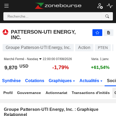
PATTERSON-UTI ENERGY, INC.
9,870
$
-1,79%
PATTERSON-UTI ENERGY,
INC.
Groupe Patterson-UTI Energy, Inc.
Action
PTEN
Marché Fermé -
Nasdaq
22:00:00 07/08/2026
Varia. 1 janv.
USD
-1,79%
9,870
+61,54%
Synthèse
Cotations
Graphiques
Actualités
Soci
Profil
Gouvernance
Actionnariat
Transactions d'initiés
Groupe Patterson-UTI Energy, Inc. : Graphique
Relationnel