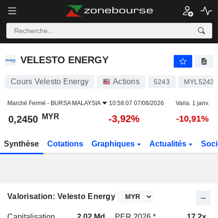
VELESTO ENERGY
0,2450
RM
-3,92%
VELESTO ENERGY
Cours Velesto Energy
Actions
5243
MYL5243
Marché Fermé -
BURSA MALAYSIA
10:58:07 07/08/2026
Varia. 1 janv.
MYR
-3,92%
0,2450
-10,91%
Synthèse
Cotations
Graphiques
Actualités
Soci
Valorisation: Velesto Energy
Capitalisation
2,02 Md
PER 2026 *
17,2x