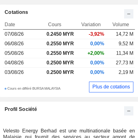
Cotations
Date
Cours
Variation
Volume
07/08/26
0.245
0 MYR
-3,92%
14,72 M
06/08/26
0.2550 MYR
0,00%
9,52 M
05/08/26
0.2550 MYR
+2,00%
11,34 M
04/08/26
0.2500 MYR
0,00%
27,73 M
03/08/26
0.2500 MYR
0,00%
2,19 M
Plus de cotations
Cours en différé BURSA MALAYSIA
Profil Société
Velesto Energy Berhad est une multinationale basée en
Malaisie qui fournit des services au secteur amont de