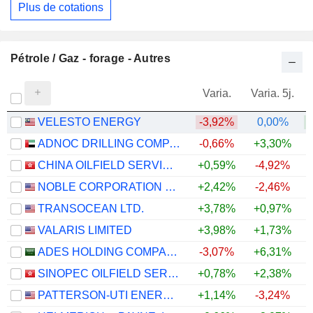
Plus de cotations
Pétrole / Gaz - forage - Autres
Varia.
Varia. 5j.
VELESTO ENERGY
-3,92%
0,00%
+
ADNOC DRILLING COMPANY
-0,66%
+3,30%
CHINA OILFIELD SERVICES LIMITED
+0,59%
-4,92%
NOBLE CORPORATION PLC
+2,42%
-2,46%
+
TRANSOCEAN LTD.
+3,78%
+0,97%
+
VALARIS LIMITED
+3,98%
+1,73%
+
ADES HOLDING COMPANY
-3,07%
+6,31%
+
SINOPEC OILFIELD SERVICE CORPORATION
+0,78%
+2,38%
PATTERSON-UTI ENERGY, INC.
+1,14%
-3,24%
+