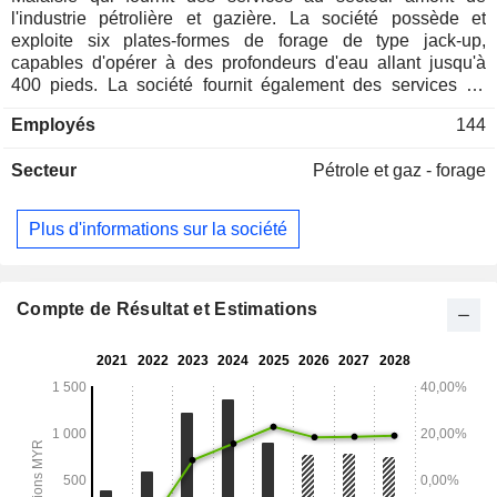
l'industrie pétrolière et gazière. La société possède et
exploite six plates-formes de forage de type jack-up,
capables d'opérer à des profondeurs d'eau allant jusqu'à
400 pieds. La société fournit également des services de
reconditionnement grâce à sa flotte d'unités de
Employés
144
reconditionnement hydraulique. En outre, elle fournit des
services intégrés de forage et de reconditionnement pour
Secteur
Pétrole et gaz - forage
répondre aux besoins de ses clients. La société compte
quatre secteurs d'activité. Le secteur des services de forage
est principalement impliqué dans la fourniture de services
Plus d'informations sur la société
de forage au secteur pétrolier et gazier en amont. Ce
segment possède et exploite plusieurs appareils de forage.
Le segment des services intégrés fournit principalement des
opérations de reconditionnement hydraulique. Le segment
Compte de Résultat et Estimations
des services pétroliers fournit principalement des services
de filetage, de réparation et d'inspection des produits
tubulaires dans les pays pétroliers. Le segment "Autres" est
impliqué dans la détention d'investissements, la fourniture
de services de soutien, la gestion et les services
d'entreprise.