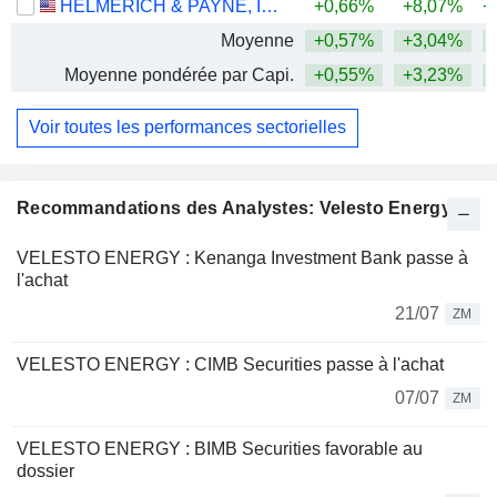
HELMERICH & PAYNE, INC.
+0,66%
+8,07%
+
Moyenne
+0,57%
+3,04%
+
Moyenne pondérée par Capi.
+0,55%
+3,23%
+
Voir toutes les performances sectorielles
Recommandations des Analystes: Velesto Energy
VELESTO ENERGY : Kenanga Investment Bank passe à
l'achat
21/07
ZM
VELESTO ENERGY : CIMB Securities passe à l'achat
07/07
ZM
VELESTO ENERGY : BIMB Securities favorable au
dossier