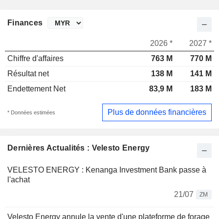
Finances
2026 *
2027 *
Chiffre d'affaires
763 M
770 M
Résultat net
138 M
141 M
Endettement Net
83,9 M
183 M
Plus de données financières
* Données estimées
Dernières Actualités : Velesto Energy
VELESTO ENERGY : Kenanga Investment Bank passe à
l'achat
21/07
ZM
Velesto Energy annule la vente d'une plateforme de forage