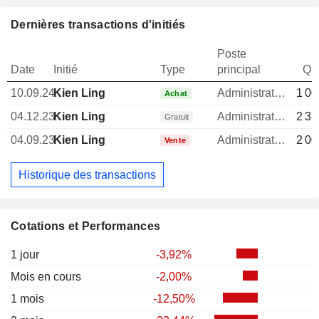
Dernières transactions d'initiés
Poste
Date
Initié
Type
principal
Qua
10.09.24
Kien Ling
Administrateur
1 00
Achat
04.12.23
Kien Ling
Administrateur
2 37
Gratuit
04.09.23
Kien Ling
Administrateur
2 00
Vente
Historique des transactions
Cotations et Performances
1 jour
-3,92%
Mois en cours
-2,00%
1 mois
-12,50%