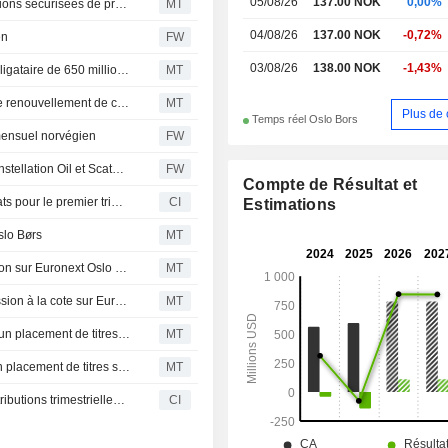
05/08/26
137.00 NOK
0,00%
Constellation Oil Services finalise son émission d'obligations sécurisées de premier rang à échéance 2033
MT
04/08/26
137.00 NOK
-0,72%
en
FW
03/08/26
138.00 NOK
-1,43%
Constellation Oil Services fixe le prix de son émission obligataire de 650 millions de dollars à échéance 2033
MT
Fitch relève la note de Constellation Oil Services après le renouvellement de contrats de forage
MT
Plus de 
Temps réel Oslo Bors
 mensuel norvégien
FW
Pareto remanie son portefeuille norvégien pour juin : Constellation Oil et Scatec font leur entrée
FW
Compte de Résultat et
Constellation Oil Services Holding S.A. publie ses résultats pour le premier trimestre clos le 31 mars 2026
CI
Estimations
slo Børs
MT
Constellation Oil Services reçoit le feu vert pour sa cotation sur Euronext Oslo Børs
MT
Constellation Oil Services dépose une demande d'admission à la cote sur Euronext Oslo Børs
MT
Les actionnaires de Constellation Oil Services finalisent un placement de titres secondaire
MT
Les actionnaires de Constellation Oil Services lancent un placement de titres secondaire
MT
Constellation Oil Services Holding S.A. approuve les distributions trimestrielles de prime d'emission des tranches 1, 2, 3 et 4 sur actions ordinaires, payables respectivement les 21 mai, 16 juin, 4 septembre et 7 decembre 2026
CI