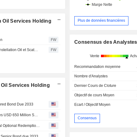
 Oil Services Holding
Plus de données financières
en
FW
Consensus des Analyste
Pareto remanie son portefeuille norvégien pour juin : Constellation Oil et Scatec font leur entrée
FW
Vente
Ach
Recommandation moyenne
Nombre d'Analystes
 Oil Services Holding
Dernier Cours de Cloture
Objectif de cours Moyen
ecured Bond Due 2033
Ecart / Objectif Moyen
Constellation Oil Services S A : COSH Successfully Settles USD 650 Million Senior Secured Bond
Consensus
Constellation Oil Services Holding S.A. Announces Partial Optional Redemption of 9.375% Senior Secured Notes Due 2029
on Senior Bond due 2033