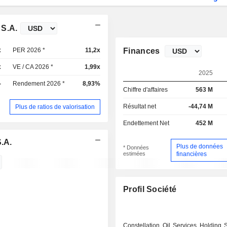
 S.A.
x
PER 2026 *
11,2x
Finances
x
VE / CA 2026 *
1,99x
2025
-
Rendement 2026 *
8,93%
Chiffre d'affaires
563 M
Résultat net
-44,74 M
Plus de ratios de valorisation
Endettement Net
452 M
.A.
Plus de données
* Données
estimées
financières
Profil Société
Constellation Oil Services Holding 