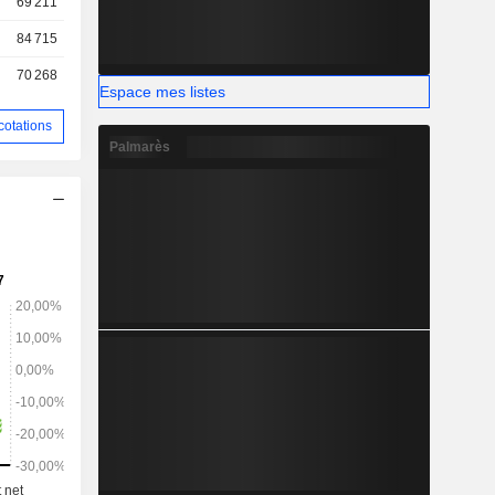
69 211
84 715
70 268
Espace mes listes
cotations
Palmarès