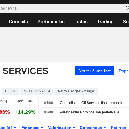
Conseils
Portefeuilles
Listes
Trading
Sc
 SERVICES
Ajouter à une liste
Rapp
COSH
NO0013597419
Pétrole et gaz - forage
ia. 5j.
Varia. 1 janv.
04/08
Constellation Oil Services finalise son émission d'obligations sécurisées de premier rang à échéance 2033
,86%
+14,29%
03/08
Pareto retire Norbit de son portefeuille mensuel norvégien
Société
Finances
Valorisation
Consensus
Ratings