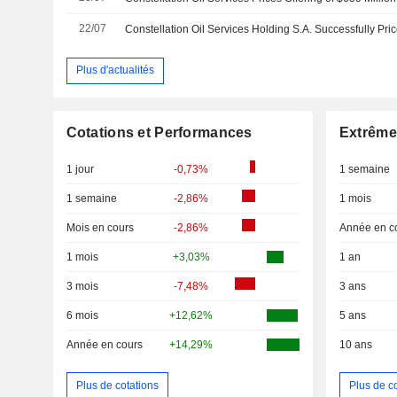
22/07
Plus d'actualités
Cotations et Performances
Extrême
1 jour
-0,73%
1 semaine
1 semaine
-2,86%
1 mois
Mois en cours
-2,86%
Année en c
1 mois
+3,03%
1 an
3 mois
-7,48%
3 ans
6 mois
+12,62%
5 ans
Année en cours
+14,29%
10 ans
Plus de cotations
Plus de c