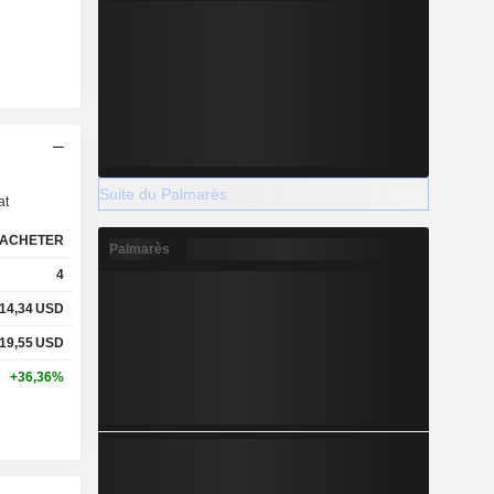
s
Suite du Palmarès
at
ACHETER
Palmarès
4
14,34
USD
19,55
USD
+36,36%