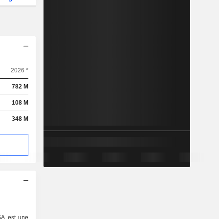
2026 *
782 M
108 M
348 M
SA est une