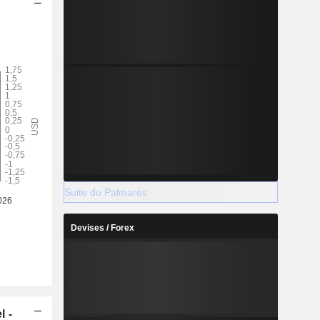
Suite du Palmarès
Devises / Forex
l -