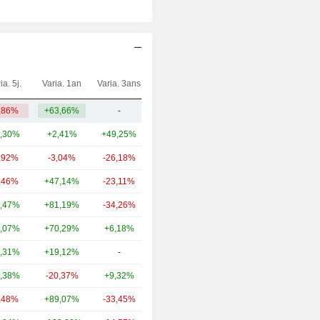
ia. 5j.
Varia. 1an
Varia. 3ans
Capi.($)
,86%
+63,66%
-
1,21 Md
,30%
+2,41%
+49,25%
26,3 Md
,92%
-3,04%
-26,18%
6,94 Md
,46%
+47,14%
-23,11%
6,5 Md
,47%
+81,19%
-34,26%
5,76 Md
,07%
+70,29%
+6,18%
5,35 Md
,31%
+19,12%
-
5,2 Md
,38%
-20,37%
+9,32%
4,9 Md
,48%
+89,07%
-33,45%
3,83 Md