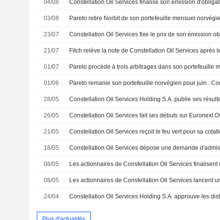
04/08
03/08
Pareto retire Norbit de son portefeuille mensuel norvégi
23/07
21/07
01/07
Pareto procède à trois arbitrages dans son portefeuille
01/06
28/05
26/05
Constellation Oil Services fait ses débuts sur Euronext O
21/05
18/05
08/05
08/05
24/04
Plus d'actualités