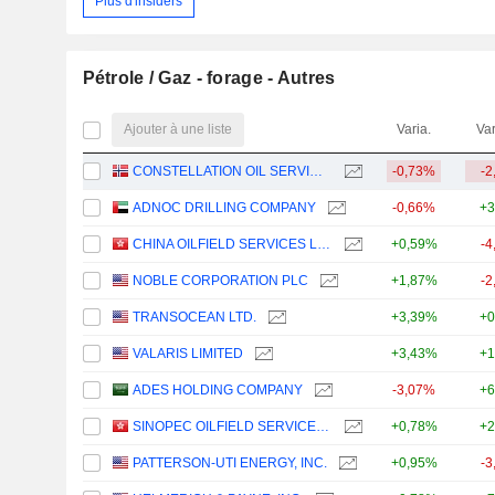
Plus d'insiders
Pétrole / Gaz - forage - Autres
Ajouter à une liste
Varia.
Var
CONSTELLATION OIL SERVICES HOLDING S.A.
-0,73%
-2
ADNOC DRILLING COMPANY
-0,66%
+3
CHINA OILFIELD SERVICES LIMITED
+0,59%
-4
NOBLE CORPORATION PLC
+1,87%
-2
TRANSOCEAN LTD.
+3,39%
+0
VALARIS LIMITED
+3,43%
+1
ADES HOLDING COMPANY
-3,07%
+6
SINOPEC OILFIELD SERVICE CORPORATION
+0,78%
+2
PATTERSON-UTI ENERGY, INC.
+0,95%
-3