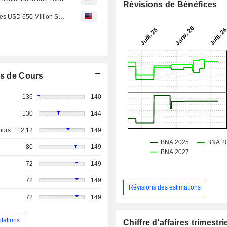
Révisions de Bénéfices
Constellation Oil Services Holding S.A. Successfully Prices USD 650 Million Senior Secured Bond Due 2033
s de Cours
136
140
130
144
ours
112,12
149
80
149
72
149
72
149
Révisions des estimations
72
149
otations
Chiffre d'affaires trimestrie