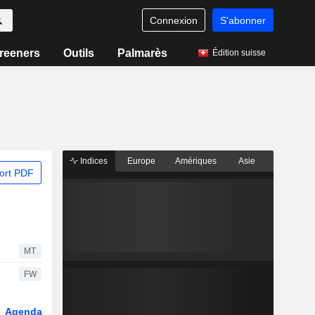
Connexion
S'abonner
reeners
Outils
Palmarès
Édition suisse
Indices
Europe
Amériques
Asie
ort PDF
MT
FW
Agenda
Secteur
Dérivés