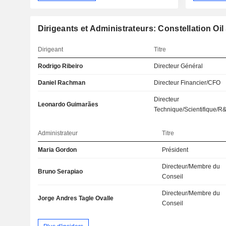
Dirigeants et Administrateurs: Constellation Oil
Dirigeant
Titre
Rodrigo Ribeiro
Directeur Général
Daniel Rachman
Directeur Financier/CFO
Directeur
Leonardo Guimarães
Technique/Scientifique/R
Administrateur
Titre
Maria Gordon
Président
Directeur/Membre du
Bruno Serapiao
Conseil
Directeur/Membre du
Jorge Andres Tagle Ovalle
Conseil