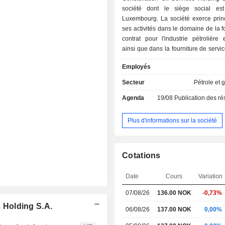
société dont le siège social es
Luxembourg. La société exerce prin
ses activités dans le domaine de la 
contrat pour l'industrie pétrolière 
ainsi que dans la fourniture de servic
unités flottantes de production, de 
Employés
de déchargement (FPSO) des
l'exploration et à la production. 
Secteur
Pétrole et 
intervient principalement
Agenda
19/08
Publication des résultat
développement d'activités pétro
gazières par le biais de navires
offshore et de plates-formes semi-s
Plus d'informations sur la société
pouvant opérer à une profondeur d'
000 pieds, ainsi que de plates-formes 
Elle fournit des services et des
Cotations
technologiques à l'industrie énerg
constituant des équipes importa
Date
Cours
Variation
établissant des relations de confi
participe également à la recherche et 
07/08/26
136.00
NOK
-0,73%
d'activités terrestres et offshore, te
s Holding S.A.
services de forage pétrolier et gazier.
06/08/26
137.00 NOK
0,00%