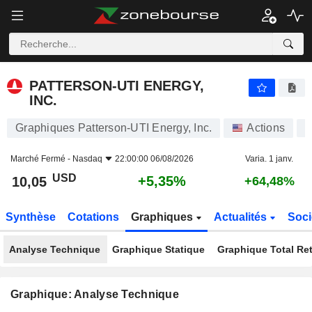
PATTERSON-UTI ENERGY, INC.
10,05
$
+5,35%
PATTERSON-UTI ENERGY,
INC.
Graphiques Patterson-UTI Energy, Inc.
Actions
P
Marché Fermé -
Nasdaq
22:00:00 06/08/2026
Varia. 1 janv.
USD
+5,35%
10,05
+64,48%
Synthèse
Cotations
Graphiques
Actualités
Soci
Analyse Technique
Graphique Statique
Graphique Total Re
Graphique: Analyse Technique