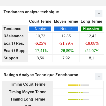
Tendances analyse technique
Court Terme
Moyen Terme
Long Terme
Tendance
Neutre
Neutre
Haussière
Résistance
10,72
12,85
12,42
Ecart / Rés.
-6,25%
-21,79%
-19,08%
Ecart / Supp.
+17,41%
+26,89%
+24,07%
Support
8,56
7,92
8,1
Ratings Analyse Technique Zonebourse
Timing Court Terme
Timing Moyen Terme
Timing Long Terme