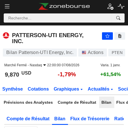
PATTERSON-UTI ENERGY, INC.
9,870
$
-1,79%
PATTERSON-UTI ENERGY,
INC.
Bilan Patterson-UTI Energy, Inc.
Actions
PTEN
Marché Fermé -
Nasdaq
22:00:00 07/08/2026
Varia. 1 janv.
USD
-1,79%
9,870
+61,54%
Synthèse
Cotations
Graphiques
Actualités
Soci
Prévisions des Analystes
Compte de Résultat
Bilan
Flux d
Compte de Résultat
Bilan
Flux de Trésorerie
Ratios