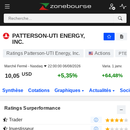
PATTERSON-UTI ENERGY, INC.
10,05
$
+5,35%
PATTERSON-UTI ENERGY,
INC.
Ratings Patterson-UTI Energy, Inc.
Actions
PTEN
Marché Fermé -
Nasdaq
22:00:00 06/08/2026
Varia. 1 janv.
USD
+5,35%
10,05
+64,48%
Synthèse
Cotations
Graphiques
Actualités
Soci
Ratings Surperformance
Trader
Investisseur