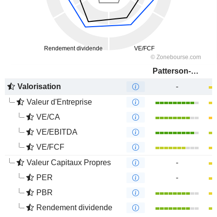
Patterson-UTI Energy, Inc.
Valorisation
-
Valeur d'Entreprise
VE/CA
VE/EBITDA
VE/FCF
Valeur Capitaux Propres
-
PER
-
PBR
Rendement dividende