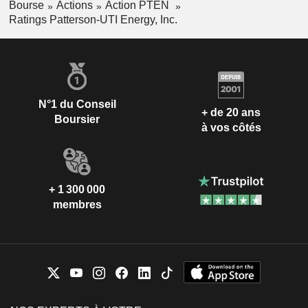
Bourse
Actions
Action PTEN
Ratings Patterson-UTI Energy, Inc.
N°1 du Conseil
+ de 20 ans
Boursier
à vos côtés
+ 1 300 000
membres