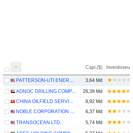
Capi.($)
Investisseur
PATTERSON-UTI ENERGY, INC.
3,64 Md
ADNOC DRILLING COMPANY
26,39 Md
CHINA OILFIELD SERVICES LIMITED
6,92 Md
NOBLE CORPORATION PLC
6,37 Md
TRANSOCEAN LTD.
5,74 Md