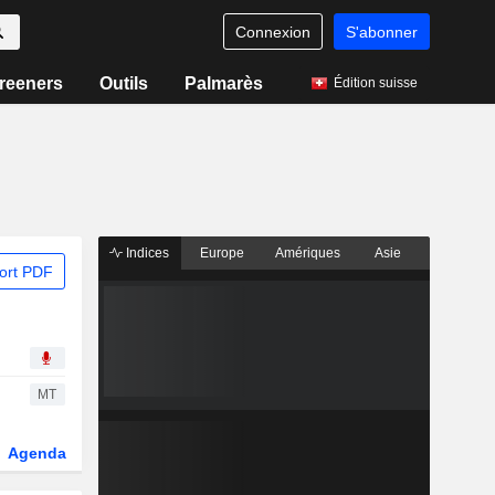
Connexion
S'abonner
reeners
Outils
Palmarès
Édition suisse
Indices
Europe
Amériques
Asie
ort PDF
MT
Agenda
Secteur
Dérivés
Fonds et ETFs