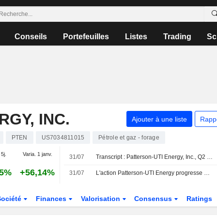
Conseils
Portefeuilles
Listes
Trading
Sc
GY, INC.
Ajouter à une liste
Rapp
PTEN
US7034811015
Pétrole et gaz - forage
 5j.
Varia. 1 janv.
31/07
Transcript : Patterson-UTI Energy, Inc., Q2 2026 Earnings Call, Jul 30, 2026
25%
+56,14%
31/07
L'action Patterson-UTI Energy progresse après un relèvement de recommandation par JPMorgan
Société
Finances
Valorisation
Consensus
Ratings