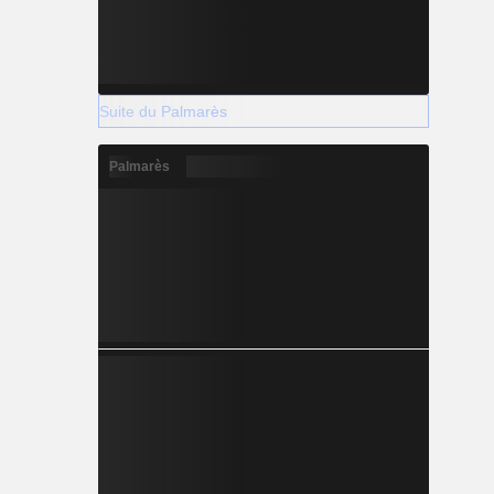
Suite du Palmarès
Palmarès