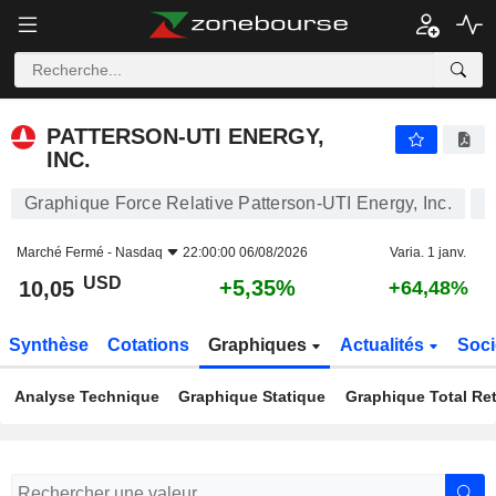
PATTERSON-UTI ENERGY, INC.
10,05
$
+5,35%
PATTERSON-UTI ENERGY,
INC.
Graphique Force Relative Patterson-UTI Energy, Inc.
Marché Fermé -
Nasdaq
22:00:00 06/08/2026
Varia. 1 janv.
USD
+5,35%
10,05
+64,48%
Synthèse
Cotations
Graphiques
Actualités
Soci
Analyse Technique
Graphique Statique
Graphique Total Re