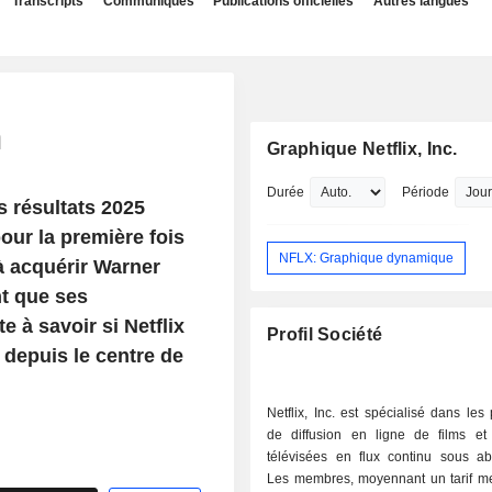
Transcripts
Communiqués
Publications officielles
Autres langues
n
Graphique Netflix, Inc.
Durée
Période
s résultats 2025
pour la première fois
NFLX: Graphique dynamique
 à acquérir Warner
nt que ses
e à savoir si Netflix
Profil Société
 depuis le centre de
Netflix, Inc. est spécialisé dans les 
de diffusion en ligne de films et
télévisées en flux continu sous a
Les membres, moyennant un tarif me