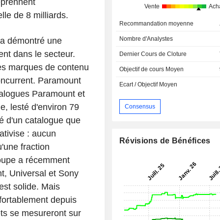
reprennent
Vente
Ach
le de 8 milliards.
Recommandation moyenne
Nombre d'Analystes
a démontré une
ent dans le secteur.
Dernier Cours de Cloture
 des marques de contenu
Objectif de cours Moyen
oncurrent. Paramount
Ecart / Objectif Moyen
talogues Paramount et
le, lesté d'environ 79
Consensus
té d'un catalogue que
tivise : aucun
Révisions de Bénéfices
'une fraction
groupe a récemment
t, Universal et Sony
st solide. Mais
nfortablement depuis
ets se mesureront sur