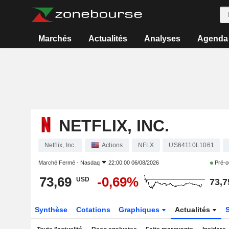
Marchés
Actualités
Analyses
Agenda
NETFLIX, INC.
Netflix, Inc.
Actions
NFLX
US64110L1061
Marché Fermé -
Nasdaq
22:00:00 06/08/2026
Pré-o
73,69
-0,69%
USD
73,7
Synthèse
Cotations
Graphiques
Actualités