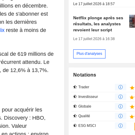
Le 17 juillet 2026 à 18:57
illions en décembre.
les de s'abonner est
Netflix plonge après ses
on les dernières
résultats, les analystes
lix
reste à moins de
revoient leur script
Le 17 juillet 2026 à 16:38
cal de 619 millions de
Plus d'analyses
 récurrent attendu. Le
t, de 12,6% à 13,7%.
Notations
Trader
Investisseur
Globale
 pour acquérir les
Qualité
s. Discovery : HBO,
ion. Valeur
ESG MSCI
r en actions : environ