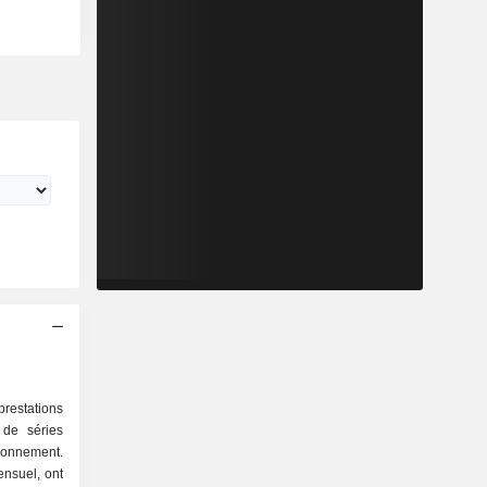
prestations
 de séries
bonnement.
nsuel, ont