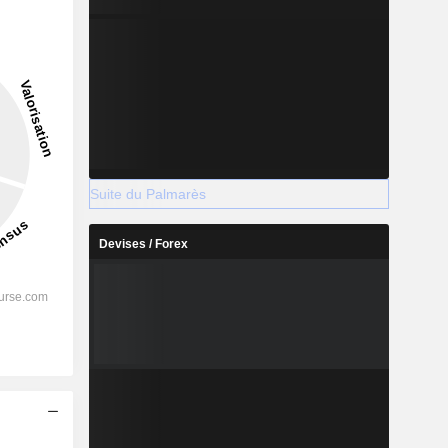
Suite du Palmarès
Devises / Forex
s