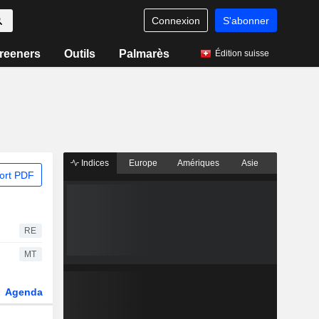
Connexion
S'abonner
reeners
Outils
Palmarès
Édition suisse
Indices
Europe
Amériques
Asie
ort PDF
RE
MT
Agenda
Secteur
Dérivés
Fonds et ETFs