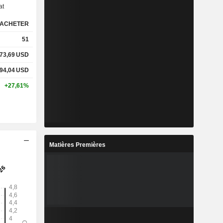
at
ACHETER
51
73,69
USD
94,04
USD
+27,61%
Matières Premières