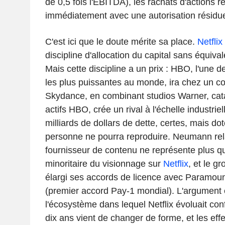
de 0,5 fois l'EBITDA), les rachats d'actions 
immédiatement avec une autorisation résiduel
C'est ici que le doute mérite sa place.
Netflix
discipline d'allocation du capital sans équival
Mais cette discipline a un prix : HBO, l'une
les plus puissantes au monde, ira chez un c
Skydance, en combinant studios Warner, ca
actifs HBO, crée un rival à l'échelle industriel
milliards de dollars de dette, certes, mais do
personne ne pourra reproduire. Neumann rela
fournisseur de contenu ne représente plus qu
minoritaire du visionnage sur
Netflix
, et le 
élargi ses accords de licence avec Paramoun
(premier accord Pay-1 mondial). L'argument e
l'écosystème dans lequel Netflix évoluait co
dix ans vient de changer de forme, et les eff