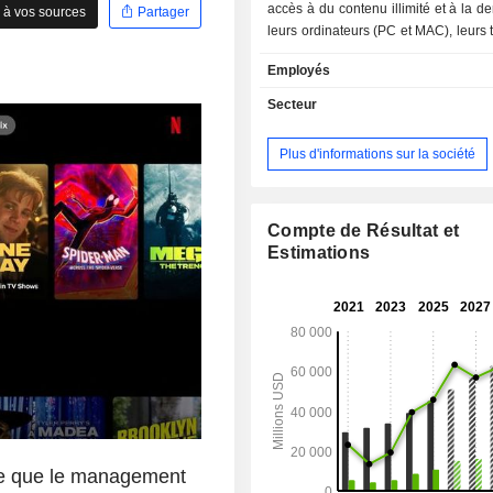
accès à du contenu illimité et à la 
 à vos sources
Partager
leurs ordinateurs (PC et MAC), leurs
portables, leurs téléviseurs ou su
Employés
dispositifs (Xbox 360, PlayStation, Wi
etc.) connectés à Internet. La répartition
Secteur
géographique du CA est la suivante :
et Canada (44,2%), Europe-Moye
Plus d'informations sur la société
Afrique (32,1%), Amérique latine 
Asie-Pacifique (11,8%).
Compte de Résultat et
Estimations
e que le management