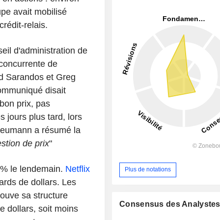
upe avait mobilisé
rédit-relais.
il d'administration de
 concurrente de
d Sarandos et Greg
communiqué disait
 bon prix, pas
 jours plus tard, lors
Neumann a résumé la
stion de prix
"
4% le lendemain.
Netflix
Plus de notations
ards de dollars. Les
trouve sa structure
Consensus des Analyste
de dollars, soit moins