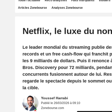
Toute l'actualité
Reco analystes
Faits marquants
Insiders
Articles Zonebourse
Analyses Zonebourse
Netflix, le luxe du no
Le leader mondial du streaming publie de
records et un free cash-flow qui franchit 
les 9 milliards de dollars. Puis il renonce
Bros. Discovery pour 72 milliards, penda
concurrents fusionnent autour de lui. Rest
regarde le spectacle depuis le sommet ou
la cible.
Youssef Harrabi
Publié le 26/03/2026 à 09:10
Zonebourse.com