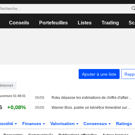
Conseils
Portefeuilles
Listes
Trading
Sc
Ajouter à une liste
Rapp
Internet
uverture
01:48:01
06/08
Roku dépasse les estimations de chiffre d'affaires trimestriel grâce à la solidité de la publicité et des abonnements
5
+0,08%
06/08
Warner Bros. publie un bénéfice trimestriel surprise grâce au streaming ; l'accord avec Paramount reçoit le feu vert du Royaume-Uni
Société
Finances
Valorisation
Consensus
Ratings