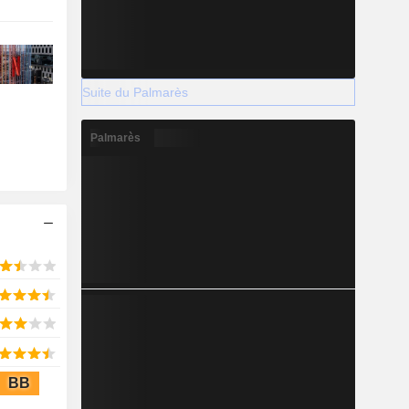
Suite du Palmarès
Palmarès
BB