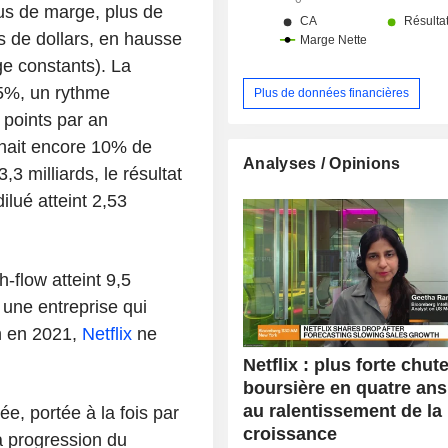
lus de marge, plus de
rds de dollars, en hausse
e constants). La
,5%, un rythme
Plus de données financières
points par an
chait encore 10% de
Analyses / Opinions
,3 milliards, le résultat
ilué atteint 2,53
h-flow atteint 9,5
 une entreprise qui
sh en 2021,
Netflix
ne
Netflix : plus forte chut
boursière en quatre ans
au ralentissement de la
e, portée à la fois par
croissance
a progression du