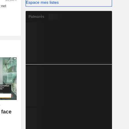
Espace mes listes
Palmarès
e
 face