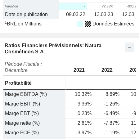
Variation
-
72,93%
-663,9
Date de publication
09.03.22
13.03.23
12.03.2
1
BRL en Millions
Données Estimées
Ratios Financiers Prévisionnels: Natura
Cosméticos S.A.
Période Fiscale :
2021
2022
202
Décembre
Profitabilité
Marge EBITDA (%)
10,32%
8,69%
10,
Marge EBIT (%)
3,36%
-1,26%
Marge EBT (%)
0,23%
-6,49%
-9
Marge nette (%)
2,61%
-7,87%
11
Marge FCF (%)
-3,97%
-1,19%
-12