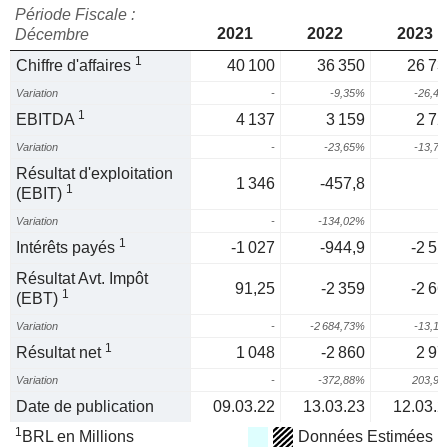
Période Fiscale :
2021
2022
2023
Décembre
1
Chiffre d'affaires
40 100
36 350
26 73
Variation
-
-9,35%
-26,4
1
EBITDA
4 137
3 159
2 72
Variation
-
-23,65%
-13,7
Résultat d'exploitation
1 346
-457,8
1
(EBIT)
Variation
-
-134,02%
1
Intérêts payés
-1 027
-944,9
-2 51
Résultat Avt. Impôt
91,25
-2 359
-2 66
1
(EBT)
Variation
-
-2 684,73%
-13,1
1
Résultat net
1 048
-2 860
2 97
Variation
-
-372,88%
203,9
Date de publication
09.03.22
13.03.23
12.03.2
1
BRL en Millions
Données Estimées