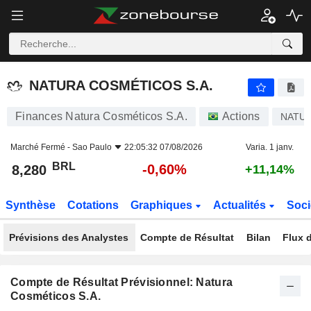
NATURA COSMÉTICOS S.A.
8,280
R$
-0,60%
NATURA COSMÉTICOS S.A.
Finances Natura Cosméticos S.A.
Actions
NATU
Marché Fermé -
Sao Paulo
22:05:32 07/08/2026
Varia. 1 janv.
BRL
-0,60%
8,280
+11,14%
Synthèse
Cotations
Graphiques
Actualités
Soci
Prévisions des Analystes
Compte de Résultat
Bilan
Flux d
Compte de Résultat Prévisionnel: Natura
Cosméticos S.A.