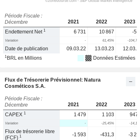
Période Fiscale :
2021
2022
2023
Décembre
1
Endettement Net
6 731
10 867
-51
Variation
-
61,45%
-104,7
Date de publication
09.03.22
13.03.23
12.03.2
1
BRL en Millions
Données Estimées
Flux de Trésorerie Prévisionnel: Natura
Cosméticos S.A.
Période Fiscale :
2021
2022
2023
Décembre
1
CAPEX
1 479
1 103
947,
Variation
-
-25,45%
-14,1
Flux de trésorerie libre
-1 593
-431,3
-3 29
1
(FCF)