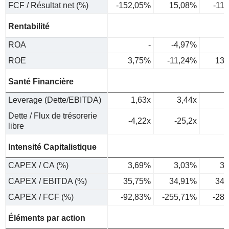
FCF / Résultat net (%)
-152,05%
15,08%
-11
Rentabilité
ROA
-
-4,97%
6
ROE
3,75%
-11,24%
13,
Santé Financière
Leverage (Dette/EBITDA)
1,63x
3,44x
Dette / Flux de trésorerie
-4,22x
-25,2x
libre
Intensité Capitalistique
CAPEX / CA (%)
3,69%
3,03%
3,
CAPEX / EBITDA (%)
35,75%
34,91%
34,
CAPEX / FCF (%)
-92,83%
-255,71%
-28
Éléments par action