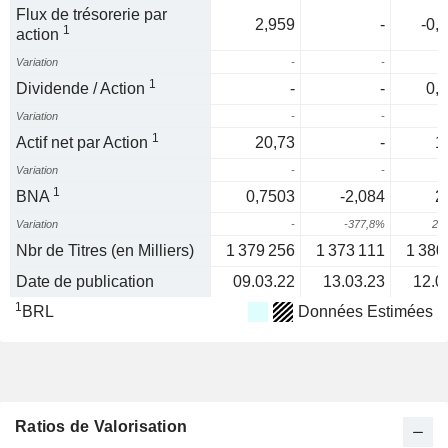
Flux de trésorerie par
2,959
-
-0,
1
action
Variation
-
-
1
Dividende / Action
-
-
0,
Variation
-
-
1
Actif net par Action
20,73
-
1
Variation
-
-
1
BNA
0,7503
-2,084
2
Variation
-
-377,8%
20
Nbr de Titres (en Milliers)
1 379 256
1 373 111
1 380
Date de publication
09.03.22
13.03.23
12.0
1
BRL
Données Estimées
Ratios de Valorisation