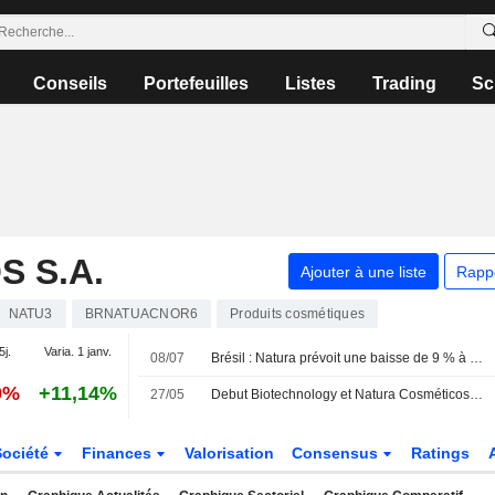
Conseils
Portefeuilles
Listes
Trading
Sc
 S.A.
Ajouter à une liste
Rapp
NATU3
BRNATUACNOR6
Produits cosmétiques
5j.
Varia. 1 janv.
08/07
Brésil : Natura prévoit une baisse de 9 % à 10 % de son chiffre d'affaires au deuxième trimestre
9%
+11,14%
27/05
Debut Biotechnology et Natura Cosméticos S.A. s'associent pour commercialiser en Amérique latine un ingrédient de longévité cutanée découvert par IA
Société
Finances
Valorisation
Consensus
Ratings