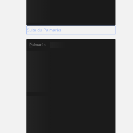
Suite du Palmarès
Palmarès