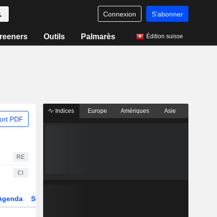
Connexion
S'abonner
reeners
Outils
Palmarès
Édition suisse
Indices
Europe
Amériques
Asie
ort PDF
RE
CI
Agenda
Secteur
Dérivés