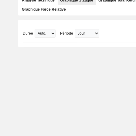
Analyse Technique
Graphique Statique
Graphique Total Retu
Graphique Force Relative
Durée
Période