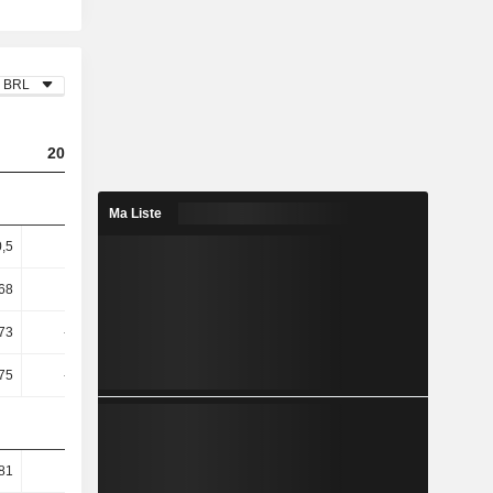
BRL
2023
2024
2025
Ma Liste
0,5
1,82
2,9
4,52
68
2,55
4,29
6,95
,73
-11,36
-3,83
4,77
,75
-11,37
-3,83
4,77
81
63,81
65,24
66,61