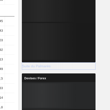
45
31,41
49,9
52,16
43
23,9
33,29
34,28
03
29,41
48,22
49,91
92
22,38
32,17
32,8
13
45,91
57,8
55,21
Suite du Palmarès
49
0,58
3,14
3,08
Devises / Forex
2,5
0,94
4,3
4,06
33
0,55
3,37
3,4
14
3,17
3,09
2,89
4,6
-0,21
1,33
1,75