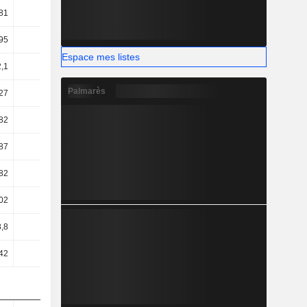
81
57
55,38
53,65
95
5,96
9,56
9,66
Espace mes listes
2,1
6,42
8,25
8,51
Palmarès
27
5,31
7,68
8,16
,82
-9,66
-3,08
2,42
,87
11,12
-37,07
-8,18
,82
-9,66
-3,08
2,42
,02
-2,12
3,83
2,67
8,8
-0,58
-7,35
9,37
42
5,09
-5,82
11,03