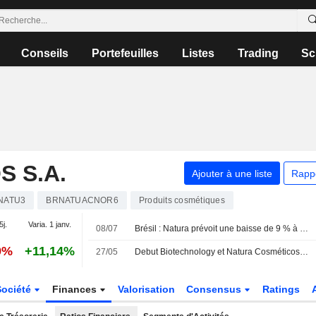
Conseils
Portefeuilles
Listes
Trading
Sc
 S.A.
Ajouter à une liste
Rapp
NATU3
BRNATUACNOR6
Produits cosmétiques
5j.
Varia. 1 janv.
08/07
Brésil : Natura prévoit une baisse de 9 % à 10 % de son chiffre d'affaires au deuxième trimestre
9%
+11,14%
27/05
Debut Biotechnology et Natura Cosméticos S.A. s'associent pour commercialiser en Amérique latine un ingrédient de longévité cutanée découvert par IA
Société
Finances
Valorisation
Consensus
Ratings