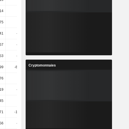
14
13,69
222,71
-65,58
75
0,63
49,83
-28,27
,41
-31,65
9,42
24,26
,67
-42,99
0,63
12,08
,53
-21,83
-13,13
42,61
Cryptomonnaies
99
-803,85
-51,14
-69,32
,76
3,45
-32,17
40,9
19
-449,6
17,39
-106,02
,45
23,66
-14,26
-19,74
71
-107,69
-421,22
-156,71
56
-53,01
-230,9
-171,5