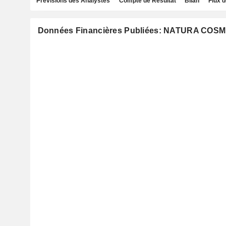
Prévisions des Analystes
Compte de Résultat
Bilan
Flux d
Données Financières Publiées: NATURA COSM