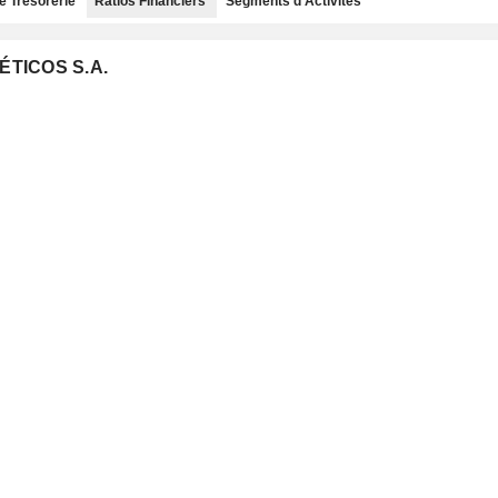
e Trésorerie
Ratios Financiers
Segments d'Activités
ÉTICOS S.A.