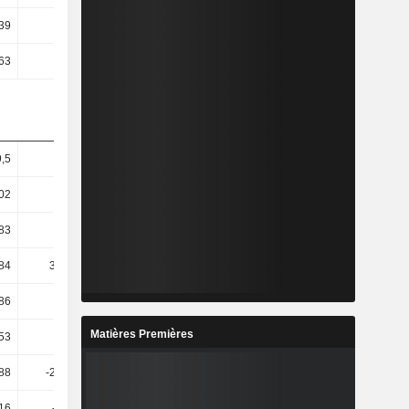
39
5,41
3,94
3,44
63
-0,36
1,7
2,08
9,5
-8,51
21,48
2,59
,02
-2,24
23,68
2,31
,83
49,68
31,61
-7,9
,84
334,69
6,02
-10,15
,86
1,47 k
17,45
-13,78
Matières Premières
53
14,2
223,8
-48,61
88
-203,99
-400,21
-334,7
16
-36,66
1,03 k
-52,15