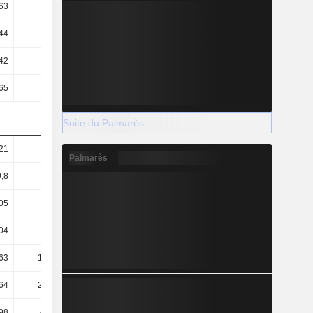
63
0,55
0,6
0,89
44
4,31
5,33
7,36
42
7,61
5,47
3,9
65
2,54
2,59
2,72
Suite du Palmarès
21
1,54
1,58
1,65
Palmarès
0,8
1,16
1,19
1,2
05
-0,23
-0,27
-0,02
04
47,96
66,89
93,7
63
143,43
141,32
134,04
64
225,07
245,97
221,93
,98
-33,68
-37,76
5,81