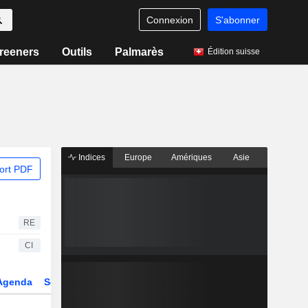
Connexion
S'abonner
reeners
Outils
Palmarès
Édition suisse
Indices
Europe
Amériques
Asie
ort PDF
RE
CI
Agenda
Secteur
Dérivés