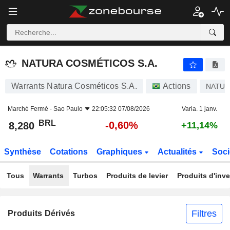
NATURA COSMÉTICOS S.A.
8,280
R$
-0,60%
NATURA COSMÉTICOS S.A.
Warrants Natura Cosméticos S.A.
Actions
NATU3
Marché Fermé -
Sao Paulo
22:05:32 07/08/2026
Varia. 1 janv.
BRL
-0,60%
8,280
+11,14%
Synthèse
Cotations
Graphiques
Actualités
Soci
Tous
Warrants
Turbos
Produits de levier
Produits d'inv
Filtres
Produits Dérivés