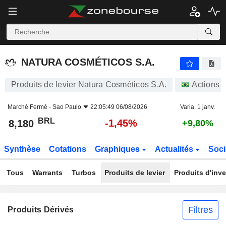
NATURA COSMÉTICOS S.A.
8,180
R$
-1,45%
NATURA COSMÉTICOS S.A.
Produits de levier Natura Cosméticos S.A.
Actions
Marché Fermé -
Sao Paulo
22:05:49 06/08/2026
Varia. 1 janv.
BRL
-1,45%
8,180
+9,80%
Synthèse
Cotations
Graphiques
Actualités
Soci
Tous
Warrants
Turbos
Produits de levier
Produits d'inv
Filtres
Produits Dérivés